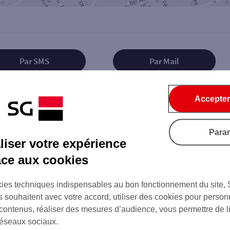
Par SMS
Par Mail
Accepter
Tout ce qu'il faut savoir...
Para
iser votre expérience
âce aux cookies
ies techniques indispensables au bon fonctionnement du site,
s souhaitent avec votre accord, utiliser des cookies pour person
on de l'agence
 contenus, réaliser des mesures d’audience, vous permettre de l
réseaux sociaux.