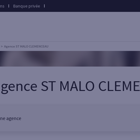
ons
Banque privée
Agence ST MALO CLEMENCEAU
 agence ST MALO CLEM
 une agence