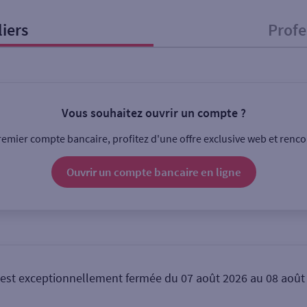
liers
Profe
onnel
Entreprise
Vous souhaitez ouvrir un compte ?
ice
emier compte bancaire, profitez d'une offre exclusive web et rencon
Ouverte le lundi
Coffre-fort
Ouvrir un compte
bancaire
en ligne
Ville / Code postal
Rue
t exceptionnellement fermée du 07 août 2026 au 08 août 