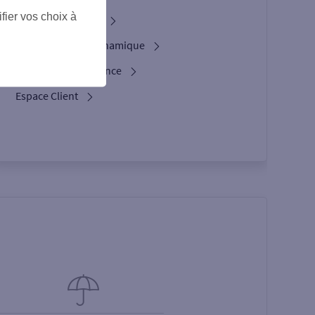
fier vos choix à
Service Bienvenue
L'option Crypto Dynamique
Les services d’urgence
Espace Client