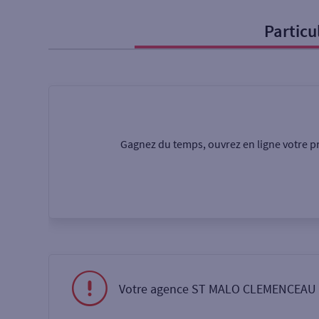
Particu
Particulier
Professi
Ma recherche
Une agence
Un serv
Gagnez du temps, ouvrez en ligne votre pr
Ouverte le samedi
Autour de moi
ou
Votre agence ST MALO CLEMENCEAU es