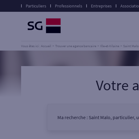
Particuliers
Professionnels
Entreprises
Associati
Vous êtes ici : Accueil
Trouver une agence bancaire
Ille-et-Vilaine
Saint Malo
Votre
Ma recherche :
Saint Malo, particulier,
Vous êtes