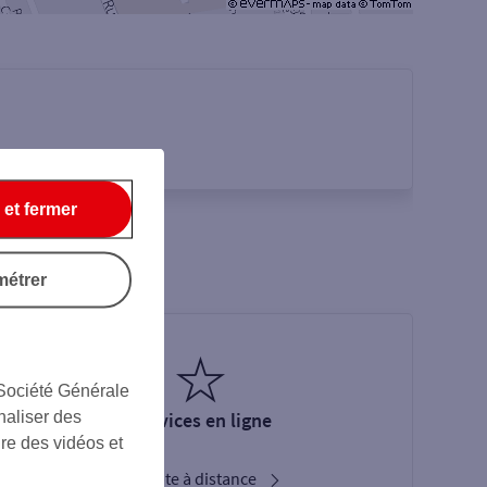
 et fermer
métrer
 Société Générale
naliser des
Services en ligne
ire des vidéos et
Ouverture de compte à distance