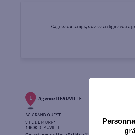
Particulier
Professi
Gagnez du temps, ouvrez en ligne votre pr
Ma recherche
Une agence
Un serv
Ouverte le samedi
1
Autour de moi
Agence DEAUVILLE
ou
SG GRAND OUEST
Personnal
9 PL DE MORNY
14800 DEAUVILLE
gr
Ouvert aujourd’hui :
08H45 à 12H30