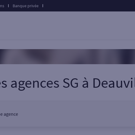
ons
Banque privée
es agences SG
à
Deauvi
une agence