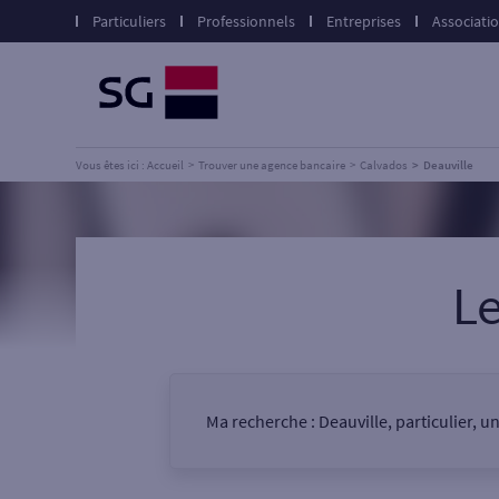
Particuliers
Professionnels
Entreprises
Associati
Vous êtes ici : Accueil
Trouver une agence bancaire
Calvados
Deauville
L
Ma recherche :
Deauville, particulier, 
Vous êtes