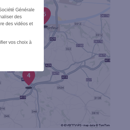
 Société Générale
5
naliser des
ire des vidéos et
+
fier vos choix à
4