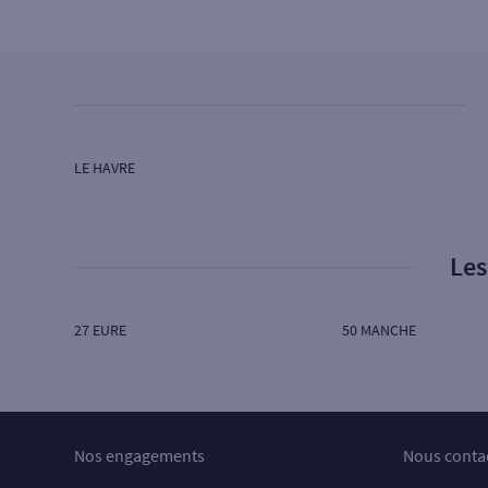
37 PL JEANNE D ARC
14640 VILLERS SUR MER
Fermé aujourd’hui
4
Agence PONT L'EVEQUE
LE HAVRE
SG GRAND OUEST
13 PL JEAN BUREAU
14130 PONT L EVEQUE
Ouvert aujourd’hui :
08H45 à 12H30
Les
5
Agence HONFLEUR
27 EURE
50 MANCHE
SG GRAND OUEST
4 RUE DES LOGETTES
14600 HONFLEUR
Ouvert aujourd’hui :
08H45 à 12H30
Nos engagements
Nous conta