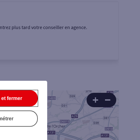
trez plus tard votre conseiller en agence.
 et fermer
Rechercher
7
métrer