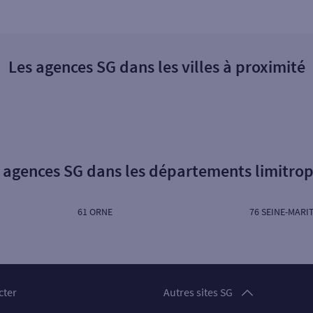
Les agences SG dans les villes à proximité
 agences SG dans les départements limitro
61 ORNE
76 SEINE-MARI
Particuliers
cter
Autres sites SG
Professionnels