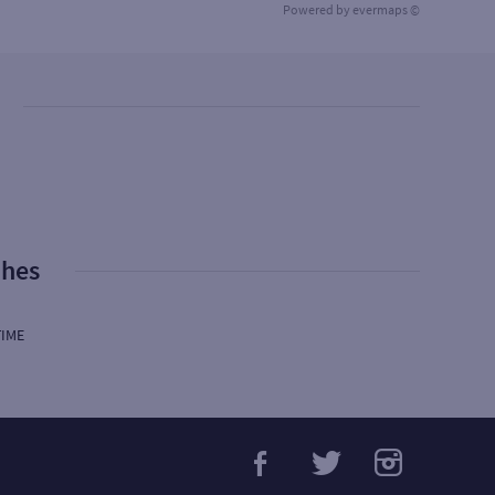
Powered by
evermaps ©
phes
TIME