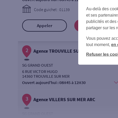
Au-delà des cook
Code guichet : 01139
et ses partenaire
publicités et des
Appeler
Prendre RDV
partager sur les 
Vous pouvez accéd
tout moment,
en 
2
Agence TROUVILLE SUR MER
Refuser les coo
SG GRAND OUEST
6 RUE VICTOR HUGO
14360 TROUVILLE SUR MER
Ouvert aujourd’hui :
08H45 à 12H30
3
Agence VILLERS SUR MER ARC
SG GRAND OUEST