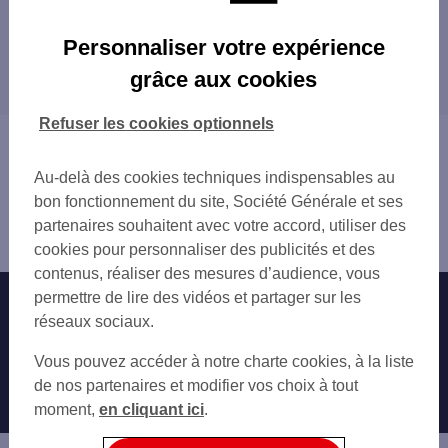
Les agences SG à proximité
Personnaliser votre expérience
TROUVILLE SUR MER
grâce aux cookies
Les agences SG dans les villes à proximité
VILLERS SUR MER ARC
PONT L'EVEQUE
LE HAVRE
Refuser les cookies optionnels
HONFLEUR
Vous êtes ici : Accueil
LE HAVRE LES H CENTRE
Trouver une agence bancaire
LE HAVRE
Au-delà des cookies techniques indispensables au
Calvados
DIVES SUR MER
bon fonctionnement du site, Société Générale et ses
Deauville
LE HAVRE RENE COTY
partenaires souhaitent avec votre accord, utiliser des
Agence DEAUVILLE
CABOURG
cookies pour personnaliser des publicités et des
LE HAVRE SANVIC
contenus, réaliser des mesures d’audience, vous
SAINTE ADRESSE
permettre de lire des vidéos et partager sur les
Nos engagements
Nous contacter
LE HAVRE GRAVILLE
réseaux sociaux.
LE HAVRE JENNER
Particuliers
Autres sites SG
Vous pouvez accéder à notre charte cookies, à la liste
LE HAVRE BLEVILLE
Professionnels
de nos partenaires et modifier vos choix à tout
LE HAVRE CAUCRIAUVILLE
moment,
en cliquant ici
.
HARFLEUR
Entreprises