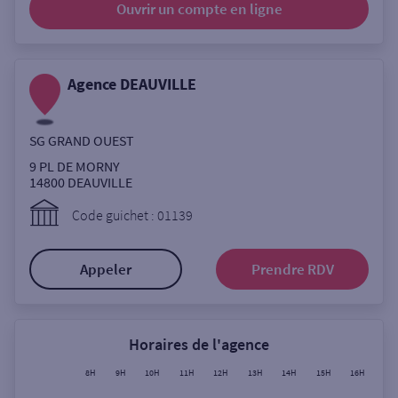
Ouvrir un compte
en ligne
Ouverte le lundi
Coffre-fort
Agence DEAUVILLE
Autour de moi
SG GRAND OUEST
ou
9 PL DE MORNY
14800
DEAUVILLE
Ville / Code postal
Code guichet : 01139
Appeler
Prendre RDV
Rue
Horaires de l'agence
Rechercher
8H
9H
10H
11H
12H
13H
14H
15H
16H
17