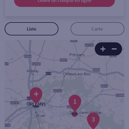
Ouvrir un compte
en ligne
Ouverte le samedi
Ouverte le lundi
Coffre-fort
Liste
Carte
Autour de moi
ou
Ville / Code postal
+
Rue
1
3
Rechercher