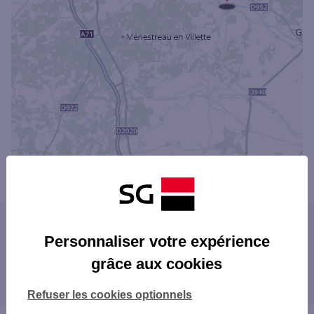
Powered by
evermaps ©
Les agences SG dans les villes à proximité
Personnaliser votre expérience
SAINT-JEAN-DE-BRAYE
grâce aux cookies
Les agences SG dans les départements
limitrophes
Refuser les cookies optionnels
18 CHER