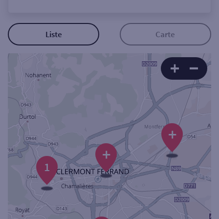
Ouverte le lundi
Coffre-fort
Liste
Carte
Autour de moi
ou
Ville / Code postal
+
Rue
+
1
Rechercher