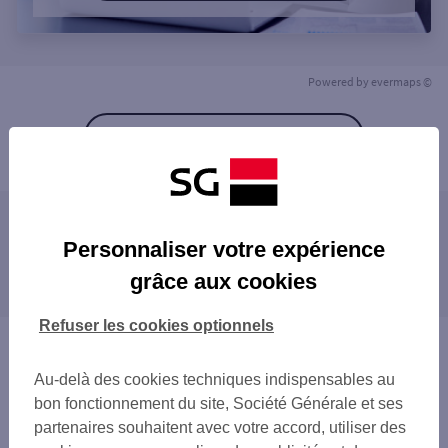
Powered by
evermaps ©
Retour à la liste
Les agences SG à proximité
Personnaliser votre expérience
CLERMONT F REPUBLIQUE
grâce aux cookies
Les agences SG dans les villes à proximité
CLERMONT CENTRE NUGER
CLERMONT FD ETATS UNIS
CHAMALIÈRES
Refuser les cookies optionnels
CLERMONT FD ST JACQUES
BEAUMONT
Vous êtes ici : Accueil
AUBIERE
GERZAT
Trouver une agence bancaire
BEAUMONT
Au-delà des cookies techniques indispensables au
COURNON-D'AUVERGNE
Puy-de-Dôme
CHAMALIERES
bon fonctionnement du site, Société Générale et ses
PONT-DU-CHÂTEAU
Clermont Ferrand
COURNON
partenaires souhaitent avec votre accord, utiliser des
RIOM
Agence CLERMONT FD LE BREZET