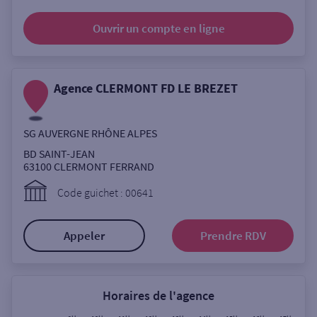
Ouverte le samedi
Ouvrir un compte
en ligne
Ouverte le lundi
Coffre-fort
Agence CLERMONT FD LE BREZET
Autour de moi
SG AUVERGNE RHÔNE ALPES
ou
BD SAINT-JEAN
63100
CLERMONT FERRAND
Ville / Code postal
Code guichet : 00641
Appeler
Prendre RDV
Rue
Horaires de l'agence
Rechercher