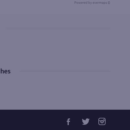
Powered by
evermaps ©
phes