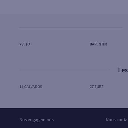
SG GRAND OUEST
1 BD DELATTRE TASSIGNY
76170 LILLEBONNE
Ouvert aujourd’hui :
08H45 à 12H30 - 14H00 à
18H00
YVETOT
BARENTIN
4
Agence PAVILLY
SG GRAND OUEST
Les
31 RUE JEAN MAILLARD
76570 PAVILLY
Ouvert aujourd’hui :
08H45 à 12H30
14 CALVADOS
27 EURE
Ouvert aujourd’hui sur RDV :
13H35 à 17H45
5
Agence BOLBEC
Nos engagements
Nous conta
SG GRAND OUEST