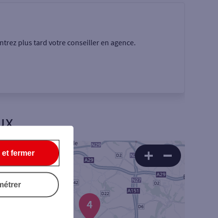
trez plus tard votre conseiller en agence.
ux
 et fermer
Rechercher
métrer
4