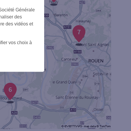
 Société Générale
naliser des
ire des vidéos et
7
fier vos choix à
6