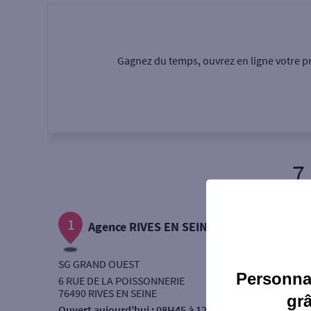
Particulier
Professi
Gagnez du temps, ouvrez en ligne votre pr
Ma recherche
Une agence
Un serv
7
Ouverte le samedi
1
Autour de moi
Agence RIVES EN SEINE
ou
SG GRAND OUEST
Personnal
6 RUE DE LA POISSONNERIE
76490 RIVES EN SEINE
gr
Ouvert aujourd’hui :
08H45 à 12H30