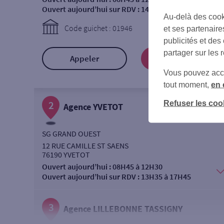
Ouvert aujourd’hui sur RDV :
14H00 à 18H00
Au-delà des cook
Code guichet : 01946
et ses partenaire
publicités et des
partager sur les 
Appeler
Prendre RDV
Vous pouvez accéd
tout moment,
en 
Refuser les coo
2
Agence YVETOT
SG GRAND OUEST
12 RUE CAMILLE ST SAENS
76190 YVETOT
Ouvert aujourd’hui :
08H45 à 12H30
Ouvert aujourd’hui sur RDV :
13H35 à 17H45
3
Agence LILLEBONNE TASSIGNY