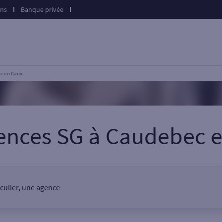
ons
Banque privée
c en Caux
ences SG
à
Caudebec e
culier, une agence