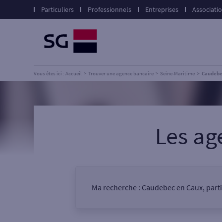
Particuliers
Professionnels
Entreprises
Associati
Vous êtes ici : Accueil
Trouver une agence bancaire
Seine-Maritime
Caudebe
Les ag
Ma recherche :
Caudebec en Caux, parti
Vous êtes