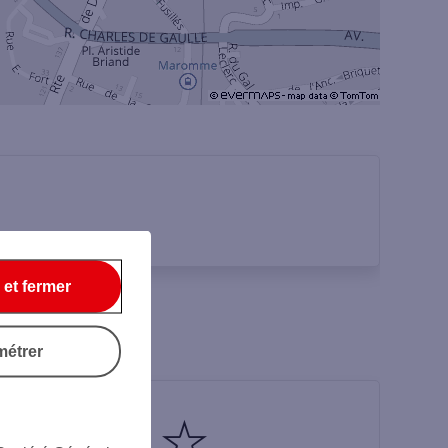
 et fermer
métrer