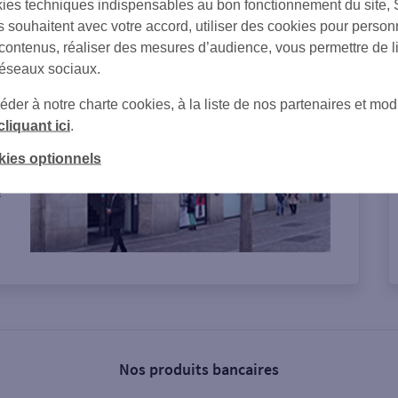
ies techniques indispensables au bon fonctionnement du site,
on de l'agence
s souhaitent avec votre accord, utiliser des cookies pour person
 contenus, réaliser des mesures d’audience, vous permettre de l
réseaux sociaux.
er à notre charte cookies, à la liste de nos partenaires et modi
s
cliquant ici
.
kies optionnels
e
Nos produits bancaires