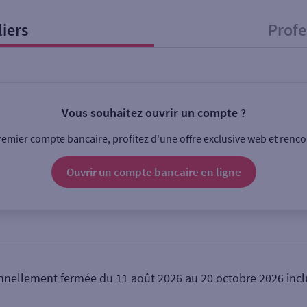
liers
Profe
onnel
Entreprise
Vous souhaitez ouvrir un compte ?
ice
emier compte bancaire, profitez d'une offre exclusive web et rencon
Ouverte le lundi
Coffre-fort
Ouvrir un compte
bancaire
en ligne
Ville / Code postal
Rue
nellement fermée du 11 août 2026 au 20 octobre 2026 incl