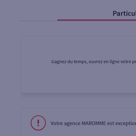
Particu
Particulier
Professi
Ma recherche
Une agence
Un serv
Gagnez du temps, ouvrez en ligne votre pr
Ouverte le samedi
Autour de moi
ou
Votre agence MAROMME est exception