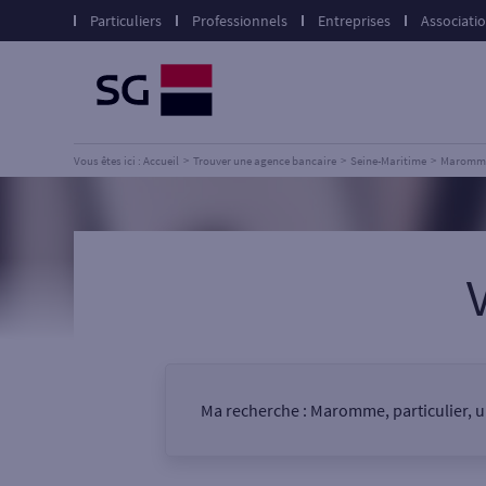
Particuliers
Professionnels
Entreprises
Associati
Vous êtes ici : Accueil
Trouver une agence bancaire
Seine-Maritime
Maromm
Ma recherche :
Maromme, particulier, 
Vous êtes