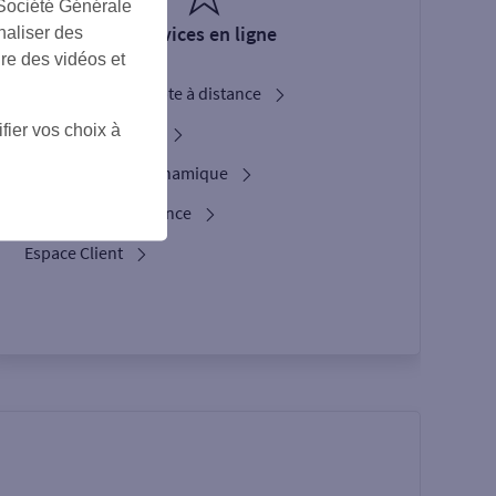
 Société Générale
Services en ligne
naliser des
ire des vidéos et
Ouverture de compte à distance
fier vos choix à
Service Bienvenue
L'option Crypto Dynamique
Les services d’urgence
Espace Client