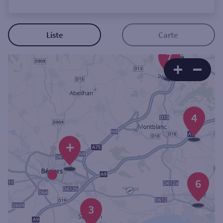
Ouverte le lundi
Coffre-fort
Liste
Carte
7
Autour de moi
ou
4
Ville / Code postal
+
Rue
6
Rechercher
3