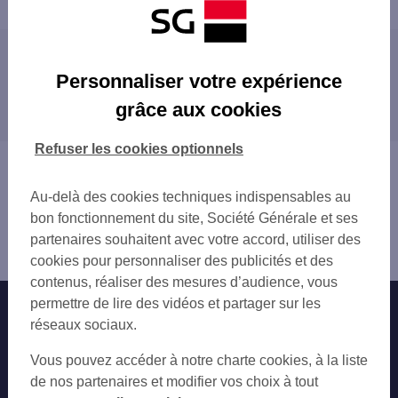
Les agences SG à proximité
Personnaliser votre expérience
SAINT HERBLAIN ATLANTIS
grâce aux cookies
Les agences SG dans les villes à proximité
ORVAULT
NANTES LONGCHAMP
ORVAULT
Refuser les cookies optionnels
NANTES LES ANGLAIS
SAINT-HERBLAIN
Vous êtes ici : Accueil
NANTES ZOLA
COUËRON
Trouver une agence bancaire
NANTES VIARME TALENSAC
Au-delà des cookies techniques indispensables au
NANTES
Loire-Atlantique
NANTES DELORME
bon fonctionnement du site, Société Générale et ses
BOUGUENAIS
Sautron
NANTES ROYALE
partenaires souhaitent avec votre accord, utiliser des
LA CHAPELLE-SUR-ERDRE
Agence SAUTRON
NANTES
cookies pour personnaliser des publicités et des
REZÉ
LA CHAPELLE ERDRE
contenus, réaliser des mesures d’audience, vous
SAINT-SÉBASTIEN-SUR-LOIRE
NANTES CATHEDRALE
permettre de lire des vidéos et partager sur les
Nos engagements
Nous contacter
SAINTE-LUCE-SUR-LOIRE
NANTES LES NEFS
réseaux sociaux.
CARQUEFOU
NANTES LA BEAUJOIRE
Particuliers
VERTOU
Autres sites SG
Vous pouvez accéder à notre charte cookies, à la liste
NANTES DOULON
Professionnels
de nos partenaires et modifier vos choix à tout
REZE PONT ROUSSEAU