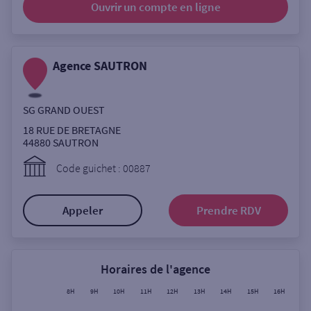
Ouvrir un compte
en ligne
Ouverte le lundi
Coffre-fort
Agence SAUTRON
Autour de moi
SG GRAND OUEST
ou
18 RUE DE BRETAGNE
44880
SAUTRON
Ville / Code postal
Code guichet : 00887
Appeler
Prendre RDV
Rue
Horaires de l'agence
Rechercher
8H
9H
10H
11H
12H
13H
14H
15H
16H
17