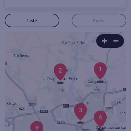
Ouverte le lundi
Coffre-fort
Liste
Carte
Autour de moi
ou
1
Ville / Code postal
2
Rue
3
4
Rechercher
+