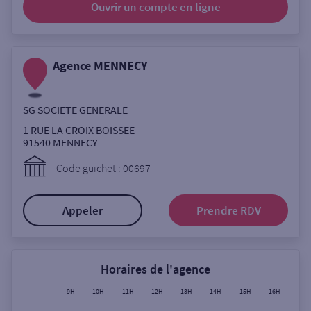
Ouvrir un compte
en ligne
Ouverte le lundi
Coffre-fort
Agence MENNECY
Autour de moi
SG SOCIETE GENERALE
ou
1 RUE LA CROIX BOISSEE
91540
MENNECY
Ville / Code postal
Code guichet : 00697
Appeler
Prendre RDV
Rue
Horaires de l'agence
Rechercher
9H
10H
11H
12H
13H
14H
15H
16H
17H