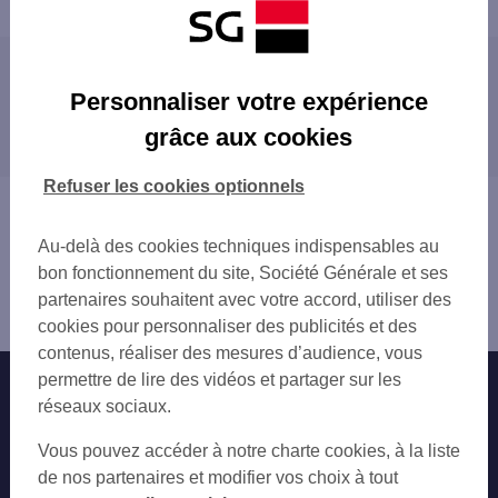
Les agences SG à proximité
Personnaliser votre expérience
VILLABE
grâce aux cookies
Les agences SG dans les villes à proximité
BALLANCOURT S ESSONNE
CORBEIL-ESSONNES
CORBEIL-ESSONNES
Refuser les cookies optionnels
EVRY
ÉVRY
Vous êtes ici : Accueil
BONDOUFLE
COURCOURONNES
Trouver une agence bancaire
ST PIERRE DU PERRAY
Au-delà des cookies techniques indispensables au
SAINT-FARGEAU-PONTHIERRY
Essonne
EVRY MONTESPAN
bon fonctionnement du site, Société Générale et ses
RIS-ORANGIS
Mennecy
SOISY SUR SEINE
partenaires souhaitent avec votre accord, utiliser des
GRIGNY
Agence MENNECY
ST FARGEAU PONTHIERRY
cookies pour personnaliser des publicités et des
BRÉTIGNY-SUR-ORGE
RIS ORANGIS
contenus, réaliser des mesures d’audience, vous
SAINTE-GENEVIÈVE-DES-BOIS
LIEUSAINT CARRE SENART
permettre de lire des vidéos et partager sur les
Nos engagements
Nous contacter
SAVIGNY-LE-TEMPLE
BRETIGNY SUR ORGE
réseaux sociaux.
LIEUSAINT
LA FERTE ALAIS
Particuliers
MORSANG-SUR-ORGE
Autres sites SG
Vous pouvez accéder à notre charte cookies, à la liste
MORSANG SUR ORGE
SAINT-MICHEL-SUR-ORGE
Professionnels
de nos partenaires et modifier vos choix à tout
VIRY CHATILLON MAIRIE
VIRY-CHÂTILLON