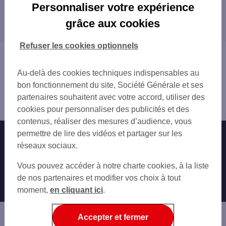
Personnaliser votre expérience
PLOEMEUR
grâce aux cookies
Les agences SG dans les villes à proximité
QUIMPERLE
LORIENT
PLOEMEUR
Refuser les cookies optionnels
LANESTER
QUIMPERLÉ
Vous êtes ici : Accueil
HENNEBONT
LORIENT
Trouver une agence bancaire
Au-delà des cookies techniques indispensables au
LANESTER
Morbihan
bon fonctionnement du site, Société Générale et ses
HENNEBONT
Guidel
partenaires souhaitent avec votre accord, utiliser des
Agence GUIDEL CENTRE
cookies pour personnaliser des publicités et des
contenus, réaliser des mesures d’audience, vous
permettre de lire des vidéos et partager sur les
Nos engagements
Nous contacter
réseaux sociaux.
Particuliers
Autres sites SG
Vous pouvez accéder à notre charte cookies, à la liste
Professionnels
de nos partenaires et modifier vos choix à tout
moment,
en cliquant ici
.
Entreprises
Associations
Accepter et fermer