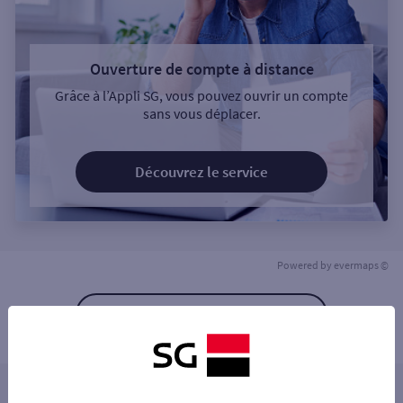
Ouverture de compte à distance
Grâce à l’Appli SG, vous pouvez ouvrir un compte
sans vous déplacer.
Découvrez le service
Powered by
evermaps ©
Retour à la liste
Les agences SG à proximité