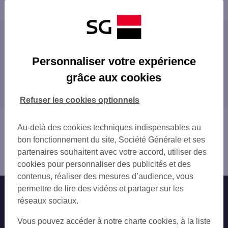
Powered by
evermaps ©
Les agences SG ENTREPRISE dans les villes
du département
Personnaliser votre expérience
AMIENS
grâce aux cookies
Les agences SG ENTREPRISE dans les
ABBEVILLE
départements limitrophes
ALBERT
Refuser les cookies optionnels
02 AISNE
59 NORD
Vous êtes ici : Accueil
Au-delà des cookies techniques indispensables au
60 OISE
Trouver une agence bancaire
bon fonctionnement du site, Société Générale et ses
62 PAS-DE-CALAIS
Entreprise
partenaires souhaitent avec votre accord, utiliser des
76 SEINE-MARITIME
Somme
cookies pour personnaliser des publicités et des
contenus, réaliser des mesures d’audience, vous
permettre de lire des vidéos et partager sur les
Nos engagements
Nous contacter
réseaux sociaux.
Particuliers
Autres sites SG
Vous pouvez accéder à notre charte cookies, à la liste