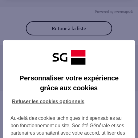
Powered by
evermaps ©
Retour à la liste
Les agences SG ENTREPRISE à proximité
Les agences SG ENTREPRISE dans les villes à
Personnaliser votre expérience
proximité
grâce aux cookies
Vous êtes ici : Accueil
Refuser les cookies optionnels
Trouver une agence bancaire
Entreprise
Au-delà des cookies techniques indispensables au
Somme
bon fonctionnement du site, Société Générale et ses
Abbeville
partenaires souhaitent avec votre accord, utiliser des
Agence ABBEVILLE ENT