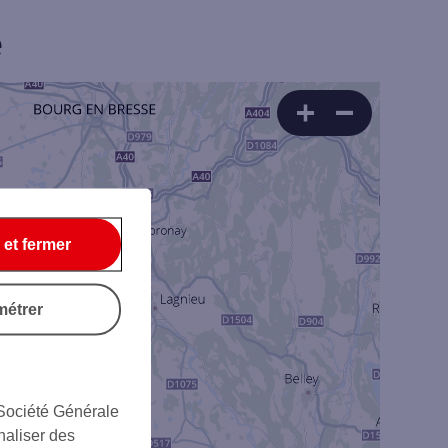
e
 et fermer
métrer
Rechercher
4
 Société Générale
naliser des