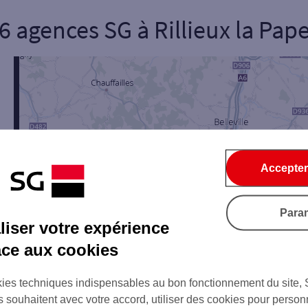
6 agences SG
à
Rillieux la Pap
onnel
Entreprise
ice
5
Ouverte le lundi
Coffre-fort
Accepter
Para
iser votre expérience
Ville / Code postal
Rue
âce aux cookies
+
ies techniques indispensables au bon fonctionnement du site,
s souhaitent avec votre accord, utiliser des cookies pour person