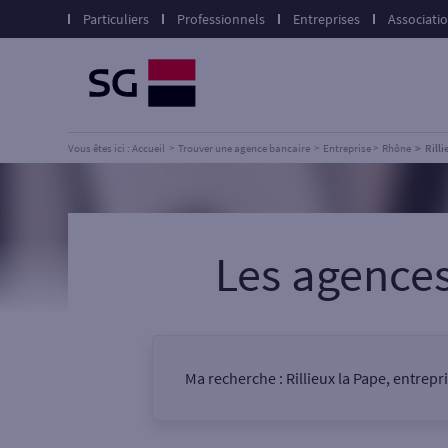
Particuliers
Professionnels
Entreprises
Associati
Vous êtes ici : Accueil
Trouver une agence bancaire
Entreprise
Rhône
Rilli
Les agence
Ma recherche :
Rillieux la Pape, entrep
Vous êtes