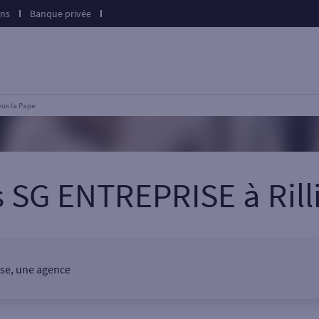
ons
Banque privée
eux la Pape
s SG ENTREPRISE
à
Ril
rise, une agence