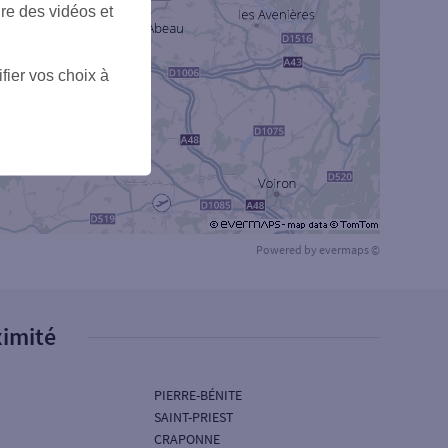
6
ire des vidéos et
fier vos choix à
Powered by
evermaps ©
ximité
PIERRE-BÉNITE
SAINT-PRIEST
CRAPONNE