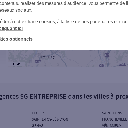
 contenus, réaliser des mesures d’audience, vous permettre de l
réseaux sociaux.
er à notre charte cookies, à la liste de nos partenaires et modi
cliquant ici
.
kies optionnels
gences SG ENTREPRISE dans les villes à pro
ÉCULLY
SAINT-FONS
SAINTE-FOY-LÈS-LYON
FRANCHEVILLE
GENAS
VÉNISSIEUX