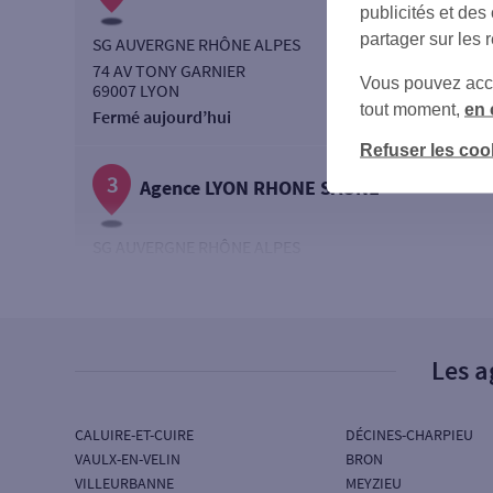
publicités et des
partager sur les 
SG AUVERGNE RHÔNE ALPES
74 AV TONY GARNIER
Vous pouvez accéd
69007 LYON
tout moment,
en 
Fermé aujourd’hui
Refuser les coo
3
Agence LYON RHONE SAONE
SG AUVERGNE RHÔNE ALPES
74 AV TONY GARNIER
69007 LYON
Fermé aujourd’hui
Les a
4
Agence SAINT-BONNET-DE-MURE
CALUIRE-ET-CUIRE
DÉCINES-CHARPIEU
SG AUVERGNE RHÔNE ALPES
VAULX-EN-VELIN
BRON
MONTEE DU CHATEAU
VILLEURBANNE
MEYZIEU