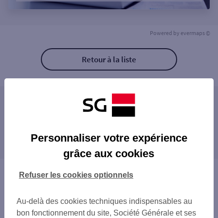
Powered by
evermaps ©
Retour à la liste
Les agences SG ENTREPRISE à proximité
LYON ENTREPRISES
Les agences SG ENTREPRISE dans les villes à
LYON RHONE SAONE
Personnaliser votre expérience
proximité
SAINT-BONNET-DE-MURE
grâce aux cookies
SAINT-FONS
SAINTE-FOY-LÈS-LYON
Vous êtes ici : Accueil
Refuser les cookies optionnels
PIERRE-BÉNITE
Trouver une agence bancaire
OULLINS
Entreprise
Au-delà des cookies techniques indispensables au
SAINT-GENIS-LAVAL
Rhône
bon fonctionnement du site, Société Générale et ses
LYON