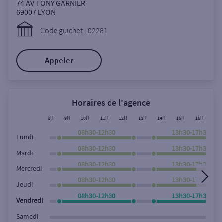
Ouverte le samedi
74 AV TONY GARNIER
69007
LYON
Ouverte le lundi
Code guichet : 02281
Coffre-fort
Appeler
Autour de moi
ou
Horaires de l'agence
8H
9H
10H
11H
12H
13H
14H
15H
16H
17
Ville / Code postal
08h30-12h30
13h30-17h30
Lundi
08h30-12h30
13h30-17h30
Mardi
08h30-12h30
13h30-17h30
Rue
Mercredi
08h30-12h30
13h30-17h30
Jeudi
08h30-12h30
13h30-17h30
Vendredi
Rechercher
Samedi