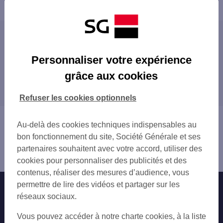
Powered by
evermaps ©
Les agences SG ENTREPRISE dans les villes
du département
Personnaliser votre expérience
MONTPELLIER
grâce aux cookies
Les agences SG ENTREPRISE dans les
BÉZIERS
départements limitrophes
AGDE
Refuser les cookies optionnels
CASTELNAU-LE-LEZ
11 AUDE
FRONTIGNAN
12 AVEYRON
Vous êtes ici : Accueil
LATTES
Au-delà des cookies techniques indispensables au
30 GARD
Trouver une agence bancaire
LUNEL
bon fonctionnement du site, Société Générale et ses
81 TARN
Entreprise
MAUGUIO
partenaires souhaitent avec votre accord, utiliser des
Hérault
MÈZE
cookies pour personnaliser des publicités et des
SÈTE
contenus, réaliser des mesures d’audience, vous
permettre de lire des vidéos et partager sur les
Nos engagements
Nous contacter
réseaux sociaux.
Particuliers
Autres sites SG
Vous pouvez accéder à notre charte cookies, à la liste