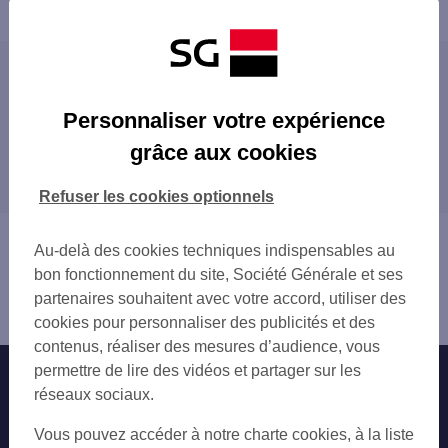
Powered by
evermaps ©
Les agences SG ENTREPRISE dans les villes
du département
Personnaliser votre expérience
ANNECY
grâce aux cookies
Les agences SG ENTREPRISE dans les
ANNECY-LE-VIEUX
départements limitrophes
ANNEMASSE
Refuser les cookies optionnels
BONNEVILLE
01 AIN
CLUSES
73 SAVOIE
Vous êtes ici : Accueil
CRAN-GEVRIER
Au-delà des cookies techniques indispensables au
Trouver une agence bancaire
GAILLARD
bon fonctionnement du site, Société Générale et ses
Entreprise
LA ROCHE-SUR-FORON
partenaires souhaitent avec votre accord, utiliser des
Haute-Savoie
PASSY
cookies pour personnaliser des publicités et des
RUMILLY
contenus, réaliser des mesures d’audience, vous
SAINT-JULIEN-EN-GENEVOIS
permettre de lire des vidéos et partager sur les
Nos engagements
Nous contacter
SALLANCHES
réseaux sociaux.
Particuliers
SEYNOD
Autres sites SG
Vous pouvez accéder à notre charte cookies, à la liste
THONON-LES-BAINS