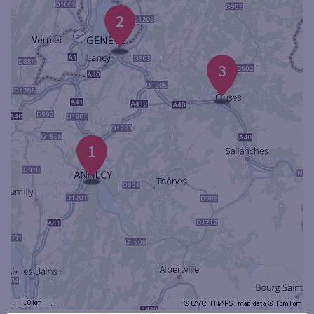
Ouverte le samedi
2
Ouverte le lundi
Coffre-fort
3
Autour de moi
ou
1
Ville / Code postal
Rue
Rechercher