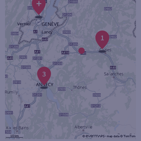
+
Ouverte le samedi
Ouverte le lundi
Coffre-fort
1
Autour de moi
ou
3
Ville / Code postal
Rue
Rechercher