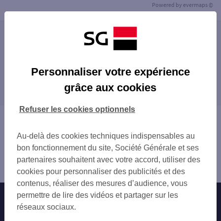
Powered by
evermaps ©
Les agences SG ENTREPRISE dans les villes à
proximité
LA ROCHE-SUR-FORON
Personnaliser votre expérience
Les agences SG ENTREPRISE dans les
CLUSES
grâce aux cookies
départements limitrophes
ANNEMASSE
GAILLARD
01 AIN
Refuser les cookies optionnels
SALLANCHES
73 SAVOIE
Vous êtes ici : Accueil
ANNECY-LE-VIEUX
Trouver une agence bancaire
Au-delà des cookies techniques indispensables au
Entreprise
bon fonctionnement du site, Société Générale et ses
Haute-Savoie
partenaires souhaitent avec votre accord, utiliser des
Bonneville
cookies pour personnaliser des publicités et des
contenus, réaliser des mesures d’audience, vous
permettre de lire des vidéos et partager sur les
Nos engagements
Nous contacter
réseaux sociaux.
Particuliers