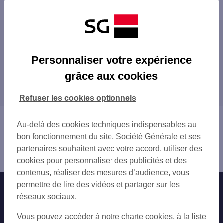
Powered by
evermaps ©
Les agences SG ENTREPRISE dans les villes
du département
Personnaliser votre expérience
BOURGES
grâce aux cookies
Les agences SG ENTREPRISE dans les
SAINT-AMAND-MONTROND
départements limitrophes
VIERZON
Refuser les cookies optionnels
03 ALLIER
23 CREUSE
Vous êtes ici : Accueil
Au-delà des cookies techniques indispensables au
36 INDRE
Trouver une agence bancaire
bon fonctionnement du site, Société Générale et ses
41 LOIR-ET-CHER
Entreprise
partenaires souhaitent avec votre accord, utiliser des
45 LOIRET
Cher
cookies pour personnaliser des publicités et des
58 NIÈVRE
contenus, réaliser des mesures d’audience, vous
permettre de lire des vidéos et partager sur les
Nos engagements
Nous contacter
réseaux sociaux.
Particuliers
Autres sites SG
Vous pouvez accéder à notre charte cookies, à la liste