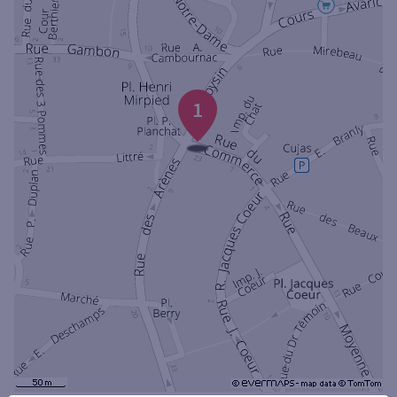
Ouverte le samedi
Ouverte le lundi
Coffre-fort
1
Autour de moi
ou
Ville / Code postal
Rue
Rechercher