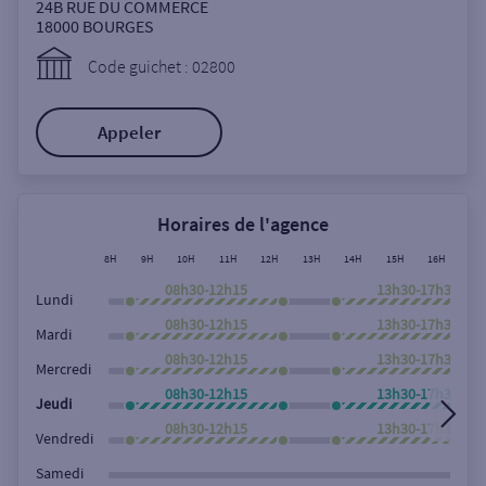
Ouverte le samedi
24B RUE DU COMMERCE
18000
BOURGES
Ouverte le lundi
Code guichet : 02800
Coffre-fort
Appeler
Autour de moi
ou
Horaires de l'agence
8H
9H
10H
11H
12H
13H
14H
15H
16H
17
Ville / Code postal
08h30-12h15
13h30-17h30
Lundi
08h30-12h15
13h30-17h30
Mardi
08h30-12h15
13h30-17h30
Rue
Mercredi
08h30-12h15
13h30-17h30
Jeudi
08h30-12h15
13h30-17h30
Vendredi
Rechercher
Samedi