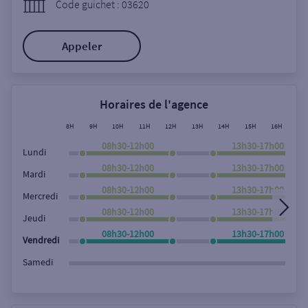
Code guichet : 03620
Ouverte le lundi
Coffre-fort
Appeler
Autour de moi
Horaires de l'agence
ou
8H
9H
10H
11H
12H
13H
14H
15H
16H
17
08h30-12h00
13h30-17h00
Lundi
Ville / Code postal
08h30-12h00
13h30-17h00
Mardi
08h30-12h00
13h30-17h00
Mercredi
Rue
08h30-12h00
13h30-17h00
Jeudi
08h30-12h00
13h30-17h00
Vendredi
Samedi
Rechercher