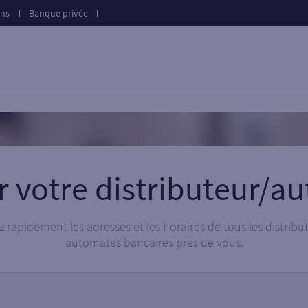
ons
Banque privée
r votre distributeur/a
 rapidement les adresses et les horaires de tous les distribu
automates bancaires près de vous.