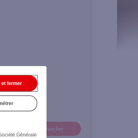
 et fermer
 €
métrer
Rechercher
 Société Générale