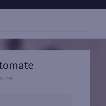
utomate
teurs et