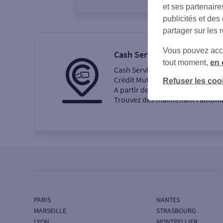
et ses partenaire
publicités et des
partager sur les 
Vous pouvez accéd
Cash Services
tout moment,
en 
Cash Services est la nouvelle ma
Crédit Mutuel et CIC.
Refuser les coo
A partir de septembre 2024, les
Trouvez dès maintenant l’automat
PARIS
NANTES
MARSEILLE
STRASBOURG
LYON
MONTPELLIER