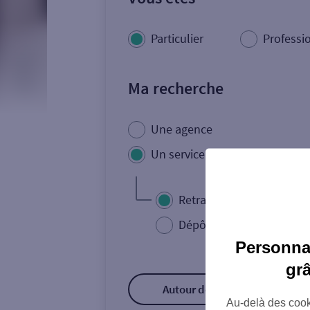
Particulier
Professi
Ma recherche
Une agence
Un service
Retrait de billets €
Dépôt de monnaie €
Personnal
gr
Autour de moi
ou
Au-delà des cook