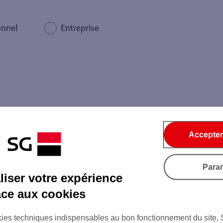
onnel
Entreprise
Accepter
Dépôt de billets €
Retrait de monnaie
Dépôt de chèque €
Para
iser votre expérience
âce aux cookies
Ville / Code postal
Rue
ies techniques indispensables au bon fonctionnement du site,