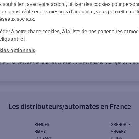
s souhaitent avec votre accord, utiliser des cookies pour person
 contenus, réaliser des mesures d’audience, vous permettre de l
réseaux sociaux.
er à notre charte cookies, à la liste de nos partenaires et modi
cliquant ici
.
rque de services des automates bancaires issue du partenariat entr
kies optionnels
 distributeurs automatiques de ces enseignes sont peu à peu rempla
e Cash Services le plus proche de vous et réalisez vos opérations b
Les distributeurs/automates en France
RENNES
GRENOBLE
REIMS
ANGERS
LE HAVRE
DIJON