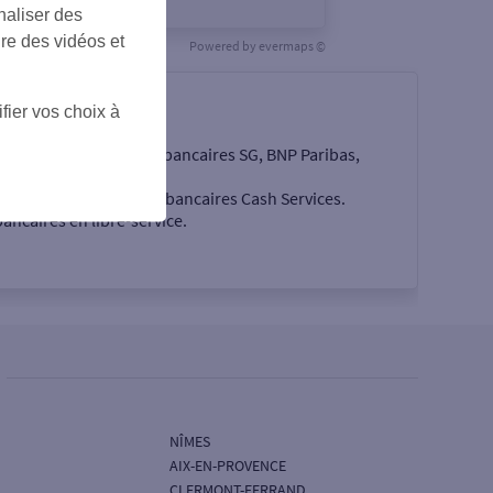
naliser des
ire des vidéos et
Powered by
evermaps ©
fier vos choix à
e les quatre enseignes bancaires SG, BNP Paribas,
cés par des automates bancaires Cash Services.
ancaires en libre-service.
NÎMES
AIX-EN-PROVENCE
CLERMONT-FERRAND