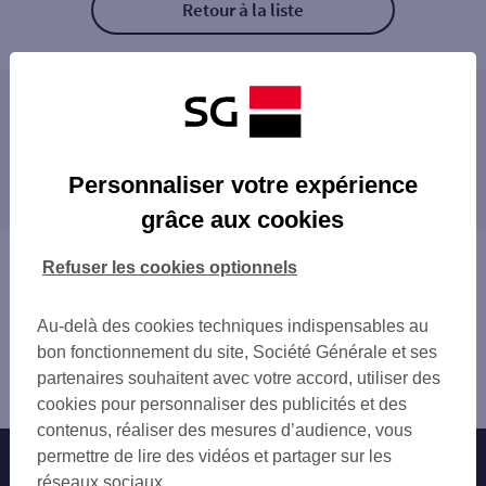
Retour à la liste
Les distributeurs/automates à proximité
TOTAL AIRE DE L'AVEYRON
Les distributeurs/automates dans les villes à
Personnaliser votre expérience
proximité
grâce aux cookies
Vous êtes ici : Accueil
Refuser les cookies optionnels
Trouver une agence bancaire
Distributeurs/automates
Au-delà des cookies techniques indispensables au
Aveyron
bon fonctionnement du site, Société Générale et ses
Séverac le Château
partenaires souhaitent avec votre accord, utiliser des
Distributeur/automate TOTAL L'AVEYRON
cookies pour personnaliser des publicités et des
contenus, réaliser des mesures d’audience, vous
permettre de lire des vidéos et partager sur les
Nos engagements
Nous contacter
réseaux sociaux.