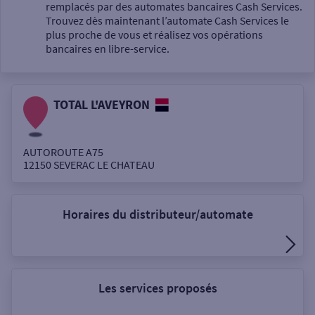
Un service
remplacés par des automates bancaires Cash Services.
Trouvez dès maintenant l’automate Cash Services le
plus proche de vous et réalisez vos opérations
bancaires en libre-service.
TOTAL L'AVEYRON
Autour de moi
ou
AUTOROUTE A75
12150
SEVERAC LE CHATEAU
Ville / Code postal
Horaires du distributeur/automate
Rue
Les services proposés
Rechercher