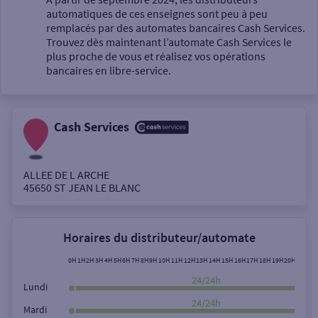
automatiques de ces enseignes sont peu à peu
Un service
remplacés par des automates bancaires Cash Services.
Trouvez dès maintenant l’automate Cash Services le
plus proche de vous et réalisez vos opérations
bancaires en libre-service.
Cash Services
Autour de moi
ou
ALLEE DE L ARCHE
45650
ST JEAN LE BLANC
Ville / Code postal
Horaires du distributeur/automate
Rue
0H
1H
2H
3H
4H
5H
6H
7H
8H
9H
10H
11H
12H
13H
14H
15H
16H
17H
18H
19H
20H
21H
22
24/24h
Lundi
24/24h
Mardi