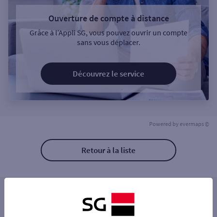
Ouverture de compte à distance
Grâce à l’Appli SG, vous pouvez ouvrir un compte
sans vous déplacer.
Découvrez le service
Powered by
evermaps ©
Retour à la liste
Les distributeurs/automates à proximité
ORLEANS 100 AV DAUPHINE