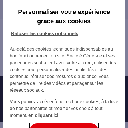
Les distributeurs/automates dans les villes à
ORLEANS TOURELLES
proximité
OLIVET 65 RUE JULES MARIE SIMON
Personnaliser votre expérience
OLIVET 226 RUE MARCEL BELOT
OLIVET
grâce aux cookies
ORLEANS 29 PL DU CHATELET
ORLÉANS
Vous êtes ici : Accueil
ORLEANS REPUBLIQUE
SAINT-JEAN-DE-BRAYE
Trouver une agence bancaire
Refuser les cookies optionnels
ORLEANS PRO
FLEURY-LES-AUBRAIS
Distributeurs/automates
ORLEANS 100 RUE BANNIER
SAINT-JEAN-DE-LA-RUELLE
Loiret
Au-delà des cookies techniques indispensables au
ST JEAN DE BRAYE 20 RUE GEORGES DAN
LA CHAPELLE-SAINT-MESMIN
Saint Jean le Blanc
bon fonctionnement du site, Société Générale et ses
OLIVET 77 RUE DE CHAMPAGNE
SARAN
Distributeur/automate ST JEAN LE BLANC ALL DE L
partenaires souhaitent avec votre accord, utiliser des
ORLEANS LA SOURCE
ARCHE
cookies pour personnaliser des publicités et des
ORLEANS SAINT JEAN RUELLE
contenus, réaliser des mesures d’audience, vous
FLEURY INTERIVES
permettre de lire des vidéos et partager sur les
Nos engagements
Nous contacter
FLEURY LES AUBRAIS 42 RUE ABBE PAST
réseaux sociaux.
ST JEAN DE LA RUELLE 50 RUE CHARLES
Particuliers
SARAN 224 ANCIENNE ROUTE DE CHARTR
Autres sites SG
Vous pouvez accéder à notre charte cookies, à la liste
CHECY 127 AV NATIONALE
Professionnels
de nos partenaires et modifier vos choix à tout
CHECY
moment,
en cliquant ici
.
Entreprises
LA CHAPELLE ST MESMIN 20 RUE NATION
Associations