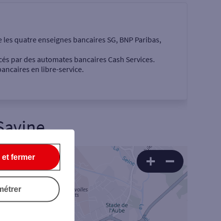
e les quatre enseignes bancaires SG, BNP Paribas,
cés par des automates bancaires Cash Services.
ancaires en libre-service.
Savine
 €
 et fermer
métrer
Rechercher