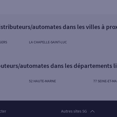
istributeurs/automates dans les villes à pro
GERS
LA CHAPELLE-SAINT-LUC
ibuteurs/automates dans les départements l
52 HAUTE-MARNE
77 SEINE-ET-M
Particuliers
cter
Autres sites SG
Professionnels