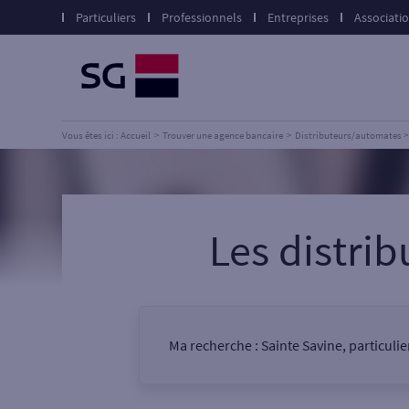
Particuliers
Professionnels
Entreprises
Associati
Vous êtes ici : Accueil
Trouver une agence bancaire
Distributeurs/automates
Les distri
Ma recherche :
Sainte Savine, particuli
Vous êtes