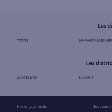
18H00
4
TROYES
Les d
11 PLACE MARECHAL FOCH
10000 TROYES
TROYES
SAINT-ANDRÉ-LES-VER
Ouvert aujourd’hui :
07H00 à 22H00
5
Cash Services
Les distr
120 AVENUE PIERRE BROSSOLETTE
10000 TROYES
21 CÔTE-D'OR
51 MARNE
Ouvert aujourd’hui :
06H00 à 22H00
6
LA CHAPELLE ST LUC
Nos engagements
Nous conta
20 RUE ROGER SALENGRO