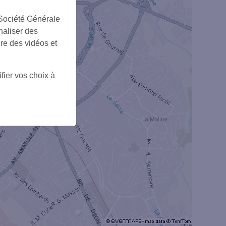
 Société Générale
+
naliser des
ire des vidéos et
fier vos choix à
5