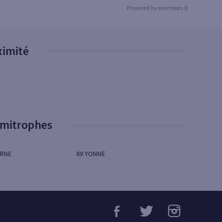
Powered by
evermaps ©
ximité
imitrophes
ARNE
89 YONNE