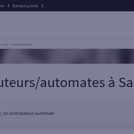
ons
Banque privée
Aube
Sainte Savine
buteurs/automates
à
Sa
er, un distributeur/automate