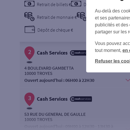
Retrait de billets €
Dépôt de billets €
Au-delà des cook
Retrait de monnaie €
Dépôt de monnaie €
et ses partenaire
publicités et des
Dépôt de chèque €
partager sur les 
Vous pouvez accéd
tout moment,
en 
2
Cash Services
Refuser les coo
4 BOULEVARD GAMBETTA
10000 TROYES
Ouvert aujourd’hui :
06H00 à 22H30
3
Cash Services
53 RUE DU GENERAL DE GAULLE
10000 TROYES
Ouvert aujourd’hui :
09H00 à 12H30 - 13H30 à