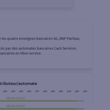
e les quatre enseignes bancaires SG, BNP Paribas,
cés par des automates bancaires Cash Services.
ancaires en libre-service.
 €
stributeur/automate
13H
14H
15H
16H
17H
18H
19H
20H
21H
22H
23H
06h00-22h00
06h00-22h00