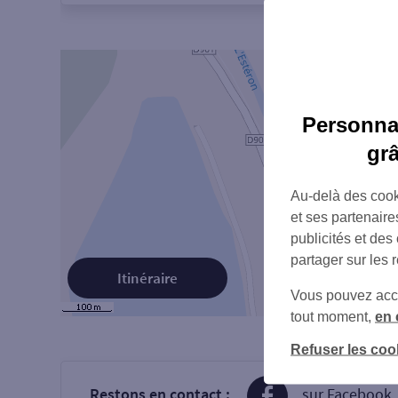
Personnal
gr
Au-delà des cook
et ses partenaire
publicités et des
partager sur les 
Itinéraire
Vous pouvez accéd
tout moment,
en 
Refuser les coo
Restons en contact :
sur Facebook