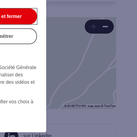
 et fermer
métrer
 Société Générale
naliser des
ire des vidéos et
fier vos choix à
sur Linkedin