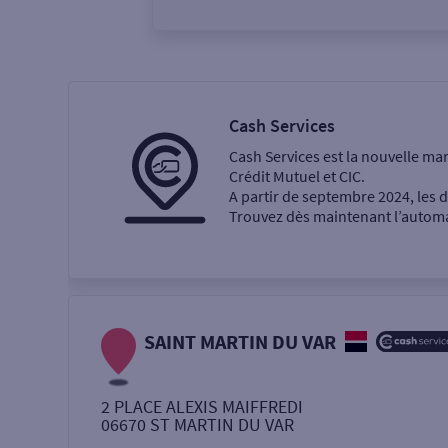
Vous êtes
Particulier
Professi
Cash Services
Cash Services est la nouvelle ma
Ma recherche
Crédit Mutuel et CIC.
A partir de septembre 2024, les
Trouvez dès maintenant l’automat
Une agence
Un service
Retrait de billets €
SAINT MARTIN DU VAR
Dépôt de monnaie €
2 PLACE ALEXIS MAIFFREDI
06670
ST MARTIN DU VAR