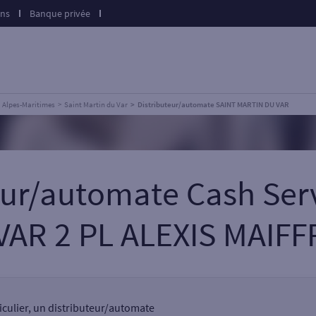
ons
Banque privée
Alpes-Maritimes
Saint Martin du Var
Distributeur/automate SAINT MARTIN DU VAR
teur/automate Cash Ser
VAR 2 PL ALEXIS MAIFF
ticulier, un distributeur/automate