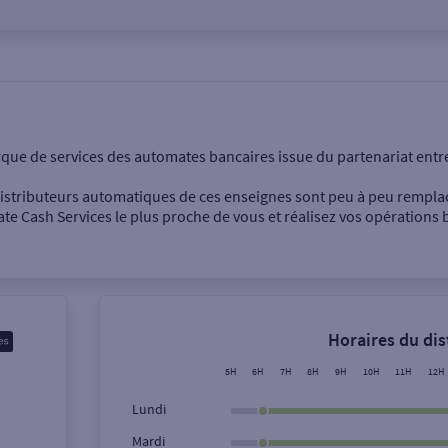
onnel
Entreprise
rque de services des automates bancaires issue du partenariat entr
 distributeurs automatiques de ces enseignes sont peu à peu rempla
e Cash Services le plus proche de vous et réalisez vos opérations b
Dépôt de billets €
Retrait de monnaie
Horaires du di
Dépôt de chèque €
5H
6H
7H
8H
9H
10H
11H
12H
Lundi
Mardi