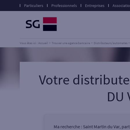
Particuliers
Professionnels
Entreprises
Associati
Vous êtes ici : Accueil
Trouver une agence bancaire
Distributeurs/automates
Votre distribu
DU 
Ma recherche :
Saint Martin du Var, par