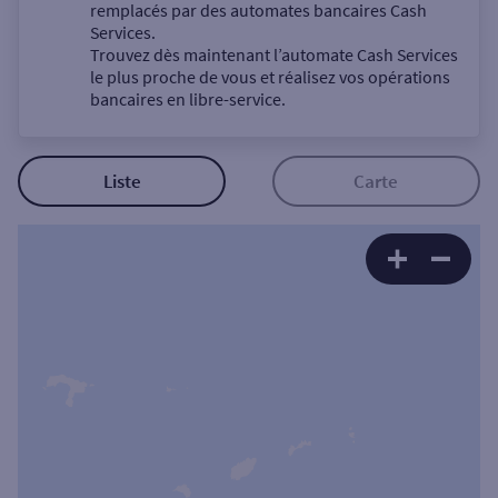
Un service
remplacés par des automates bancaires Cash
Services.
Trouvez dès maintenant l’automate Cash Services
le plus proche de vous et réalisez vos opérations
bancaires en libre-service.
Autour de moi
Liste
Carte
ou
Ville / Code postal
Rue
Rechercher