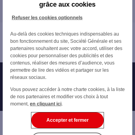
grâce aux cookies
Les distributeurs/automates dans les
départements limitrophes
Refuser les cookies optionnels
Vous êtes ici : Accueil
Au-delà des cookies techniques indispensables au
Trouver une agence bancaire
bon fonctionnement du site, Société Générale et ses
Distributeurs/automates
partenaires souhaitent avec votre accord, utiliser des
Saint-Barthélemy
cookies pour personnaliser des publicités et des
contenus, réaliser des mesures d’audience, vous
permettre de lire des vidéos et partager sur les
Nos engagements
Nous contacter
réseaux sociaux.
Particuliers
Autres sites SG
Vous pouvez accéder à notre charte cookies, à la liste
Professionnels
de nos partenaires et modifier vos choix à tout
moment,
en cliquant ici
.
Entreprises
Associations
Accepter et fermer
Banque privée