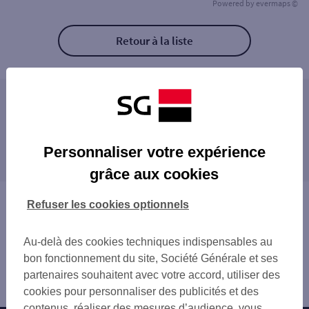
Powered by
evermaps ©
Retour à la liste
Les distributeurs/automates à proximité
AUBENAS 6 CHEM DE LA PLAINE
Les distributeurs/automates dans les villes à
LES TERRES DE MILLET
Personnaliser votre expérience
proximité
AUBENAS
grâce aux cookies
AUBENAS 31 BD GAMBETTA
AUBENAS
SAINT MARTIN D'ARDECHE
Vous êtes ici : Accueil
Refuser les cookies optionnels
Trouver une agence bancaire
Distributeurs/automates
Au-delà des cookies techniques indispensables au
Ardèche
bon fonctionnement du site, Société Générale et ses
Ruoms
partenaires souhaitent avec votre accord, utiliser des
Distributeur/automate RUOMS
cookies pour personnaliser des publicités et des
contenus, réaliser des mesures d’audience, vous