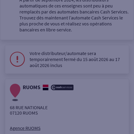
automatiques de ces enseignes sont peu à peu
Un service
remplacés par des automates bancaires Cash Services.
Trouvez dès maintenant l’automate Cash Services le
plus proche de vous et réalisez vos opérations
bancaires en libre-service.
Votre distributeur/automate sera
Autour de moi
temporairement fermé du 15 août 2026 au 17
août 2026 inclus
ou
RUOMS
Ville / Code postal
68 RUE NATIONALE
Rue
07120
RUOMS
Agence RUOMS