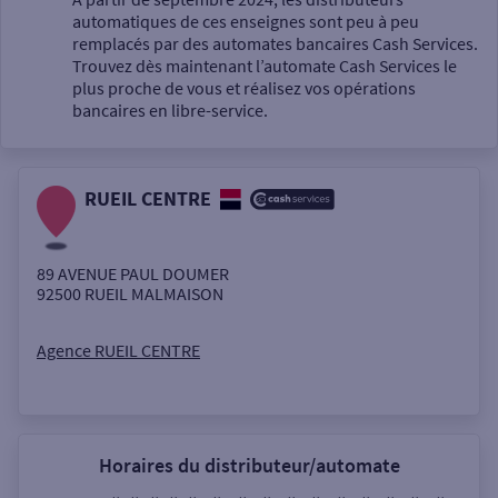
automatiques de ces enseignes sont peu à peu
Un service
remplacés par des automates bancaires Cash Services.
Trouvez dès maintenant l’automate Cash Services le
plus proche de vous et réalisez vos opérations
bancaires en libre-service.
RUEIL CENTRE
Autour de moi
ou
89 AVENUE PAUL DOUMER
92500
RUEIL MALMAISON
Ville / Code postal
Agence RUEIL CENTRE
Rue
Horaires du distributeur/automate