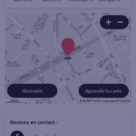
Itinéraire
Agrandir la carte
Restons en contact :