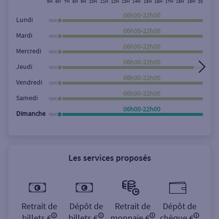
5H
6H
7H
8H
9H
10H
11H
12H
13H
14H
15H
16H
17H
18H
19H
20H
21H
Rechercher
06h00-22h00
Lundi
06h00-22h00
Mardi
06h00-22h00
Mercredi
06h00-22h00
Jeudi
06h00-22h00
Vendredi
06h00-22h00
Samedi
06h00-22h00
Dimanche
Les services proposés
Retrait de
Dépôt de
Retrait de
Dépôt de
billets €
billets €
monnaie €
chèque €