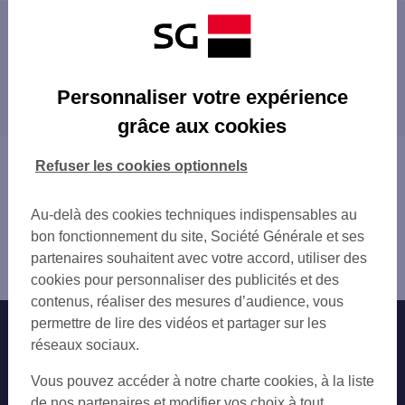
Les distributeurs/automates à proximité
RUEIL MALMAISON 14 RUE HERVET
Les distributeurs/automates dans les villes à
RUEIL SUR SEINE
Personnaliser votre expérience
proximité
RUEIL MALMAISON 77 BD RICHELIEU
grâce aux cookies
NANTERRE 23 RUE HENRI BARBUSSE
NANTERRE
RUEIL GALLIENI
CHATOU
Vous êtes ici : Accueil
Refuser les cookies optionnels
NANTERRE VILLE
CROISSY-SUR-SEINE
Trouver une agence bancaire
CHATOU RES FOCH 2 RUE DU GAL COLIN
CARRIÈRES-SUR-SEINE
Distributeurs/automates
CHATOU 28 PL MAURICE BERTEAUX
Au-delà des cookies techniques indispensables au
SURESNES
Hauts-de-Seine
CHATOU CENTRE
bon fonctionnement du site, Société Générale et ses
LE VÉSINET
Rueil Malmaison
SURESNES JARDINS
partenaires souhaitent avec votre accord, utiliser des
MONTESSON
Distributeur/automate RUEIL CENTRE
RUEIL BUZENVAL
cookies pour personnaliser des publicités et des
GARCHES
CROISSY SUR SEINE
contenus, réaliser des mesures d’audience, vous
PUTEAUX
CHATOU HAUTS CHATOU
permettre de lire des vidéos et partager sur les
Nos engagements
Nous contacter
LA CELLE-SAINT-CLOUD
HOPITAL FOCH SURESNES
réseaux sociaux.
SAINT-CLOUD
CARRIERES SUR SEINE
Particuliers
HOUILLES
Autres sites SG
Vous pouvez accéder à notre charte cookies, à la liste
ST CLOUD 57 RUE DU MONT VALERIEN
LA GARENNE-COLOMBES
Professionnels
de nos partenaires et modifier vos choix à tout