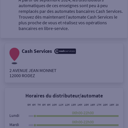
automatiques de ces enseignes sont peu à peu
Un service
remplacés par des automates bancaires Cash Services.
Trouvez dès maintenant l’automate Cash Services le
plus proche de vous et réalisez vos opérations
bancaires en libre-service.
Cash Services
Autour de moi
ou
2 AVENUE JEAN MONNET
12000
RODEZ
Ville / Code postal
Horaires du distributeur/automate
Rue
5H
6H
7H
8H
9H
10H
11H
12H
13H
14H
15H
16H
17H
18H
19H
20H
21H
06h00-22h00
Lundi
06h00-22h00
Mardi