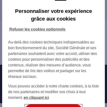
RODEZ PREFECTURE
Les distributeurs/automates dans les villes à
ONET LE CHATEAU
Personnaliser votre expérience
proximité
ONET LE CHATEAU 78 ROUTE D ESPALION
grâce aux cookies
ESPALION 16 BD JOSEPH POULENC
ONET-LE-CHÂTEAU
Vous êtes ici : Accueil
Refuser les cookies optionnels
Trouver une agence bancaire
Distributeurs/automates
Au-delà des cookies techniques indispensables au
Aveyron
bon fonctionnement du site, Société Générale et ses
Rodez
partenaires souhaitent avec votre accord, utiliser des
Distributeur/automate RODEZ 2 AV JEAN MONNET
cookies pour personnaliser des publicités et des
contenus, réaliser des mesures d’audience, vous
permettre de lire des vidéos et partager sur les
Nos engagements
Nous contacter
réseaux sociaux.
Particuliers
Autres sites SG
Vous pouvez accéder à notre charte cookies, à la liste
Professionnels
de nos partenaires et modifier vos choix à tout
moment,
en cliquant ici
.
Entreprises