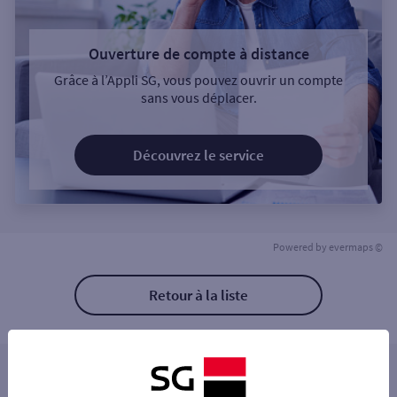
Ouverture de compte à distance
Grâce à l’Appli SG, vous pouvez ouvrir un compte
sans vous déplacer.
Découvrez le service
Powered by
evermaps ©
Retour à la liste
Les distributeurs/automates à proximité