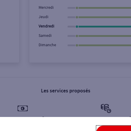
Ville / Code postal
Rue
Mercredi
Jeudi
Vendredi
Samedi
Dimanche
Les services proposés
Dépôt de billets €
Retrait de monnaie €