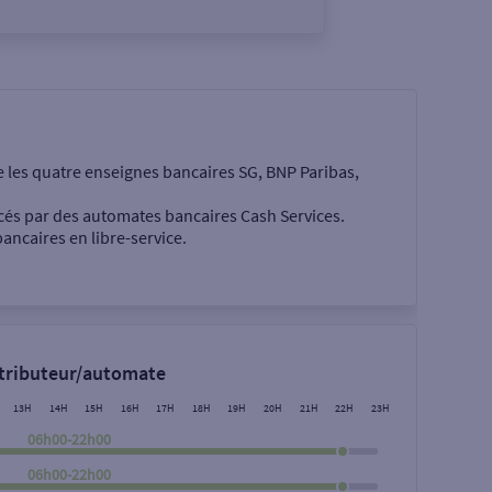
e les quatre enseignes bancaires SG, BNP Paribas,
cés par des automates bancaires Cash Services.
ancaires en libre-service.
 €
stributeur/automate
13H
14H
15H
16H
17H
18H
19H
20H
21H
22H
23H
06h00-22h00
06h00-22h00