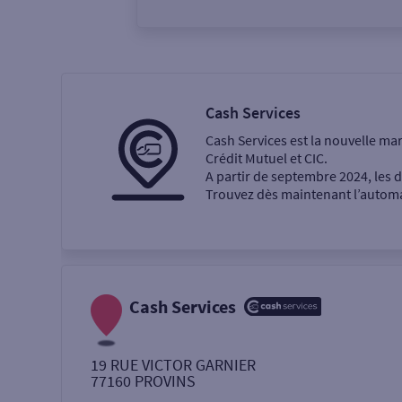
Vous êtes
Particulier
Professi
Cash Services
Cash Services est la nouvelle ma
Ma recherche
Crédit Mutuel et CIC.
A partir de septembre 2024, les
Trouvez dès maintenant l’automat
Une agence
Un service
Retrait de billets €
Cash Services
Dépôt de monnaie €
19 RUE VICTOR GARNIER
77160
PROVINS