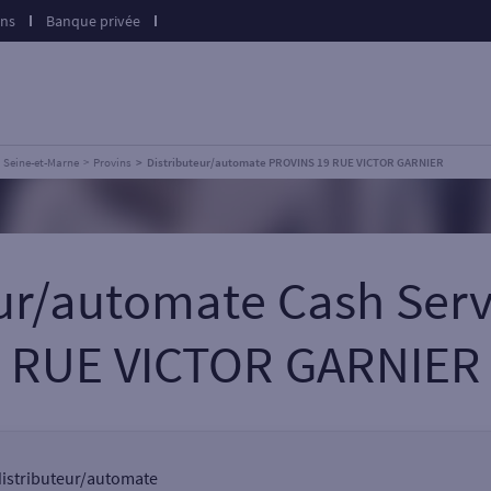
ons
Banque privée
Seine-et-Marne
Provins
Distributeur/automate PROVINS 19 RUE VICTOR GARNIER
eur/automate Cash Ser
RUE VICTOR GARNIER
 distributeur/automate