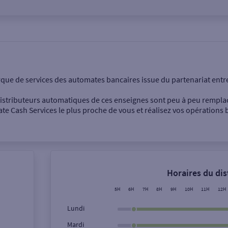
onnel
Entreprise
rque de services des automates bancaires issue du partenariat entr
 distributeurs automatiques de ces enseignes sont peu à peu rempla
e Cash Services le plus proche de vous et réalisez vos opérations b
Dépôt de billets €
Retrait de monnaie
Horaires du di
Dépôt de chèque €
5H
6H
7H
8H
9H
10H
11H
12H
Lundi
Mardi