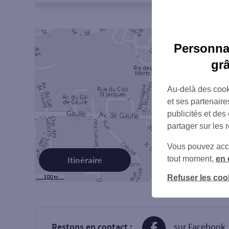
Personnal
gr
Au-delà des cook
et ses partenaire
publicités et des
partager sur les 
Vous pouvez accéd
tout moment,
en 
Itinéraire
Refuser les coo
Restons en contact :
sur Facebook