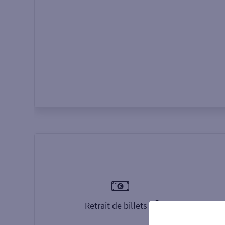
Autour de moi
ou
Retrait de billets €