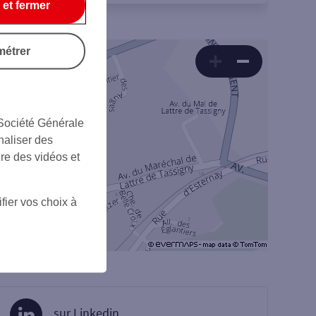
 et fermer
métrer
 Société Générale
naliser des
ire des vidéos et
fier vos choix à
sur Linkedin