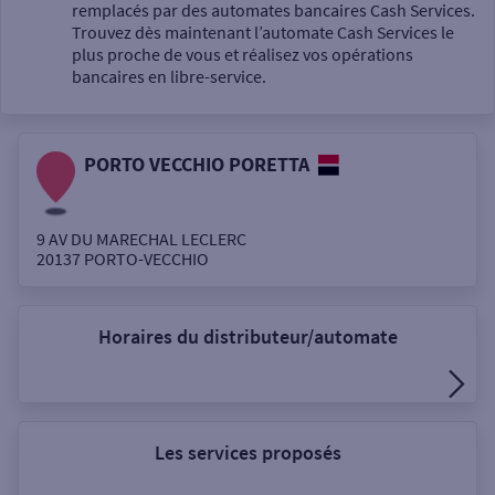
Un service
remplacés par des automates bancaires Cash Services.
Trouvez dès maintenant l’automate Cash Services le
plus proche de vous et réalisez vos opérations
bancaires en libre-service.
PORTO VECCHIO PORETTA
Autour de moi
ou
9 AV DU MARECHAL LECLERC
20137
PORTO-VECCHIO
Ville / Code postal
Horaires du distributeur/automate
Rue
Les services proposés
Rechercher