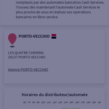
Un service
remplacés par des automates bancaires Cash Services.
Trouvez dès maintenant l’automate Cash Services le
plus proche de vous et réalisez vos opérations
bancaires en libre-service.
PORTO-VECCHIO
Autour de moi
ou
LES QUATRE CHEMINS
20137
PORTO VECCHIO
Ville / Code postal
Agence PORTO-VECCHIO
Rue
Horaires du distributeur/automate
6H
7H
8H
9H
10H
11H
12H
13H
14H
15H
16H
17H
18H
19H
20H
21H
Rechercher