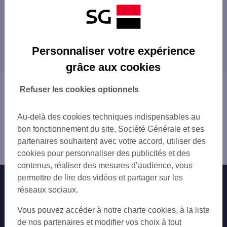
Les distributeurs/automates à proximité
PORTO VECCHIO
Les distributeurs/automates dans les villes à
PORTO VECCHIO
Personnaliser votre expérience
proximité
PORTO VECCHIO LES QUATRE CHEMS CTRE
grâce aux cookies
PORTO VECCHIO PORETTA
Vous êtes ici : Accueil
Refuser les cookies optionnels
Trouver une agence bancaire
Distributeurs/automates
Au-delà des cookies techniques indispensables au
Corse-du-Sud
bon fonctionnement du site, Société Générale et ses
Porto Vecchio
partenaires souhaitent avec votre accord, utiliser des
Distributeur/automate PORTO-VECCHIO
cookies pour personnaliser des publicités et des
contenus, réaliser des mesures d’audience, vous
permettre de lire des vidéos et partager sur les
Nos engagements
Nous contacter
réseaux sociaux.
Particuliers
Autres sites SG
Vous pouvez accéder à notre charte cookies, à la liste
Professionnels
de nos partenaires et modifier vos choix à tout