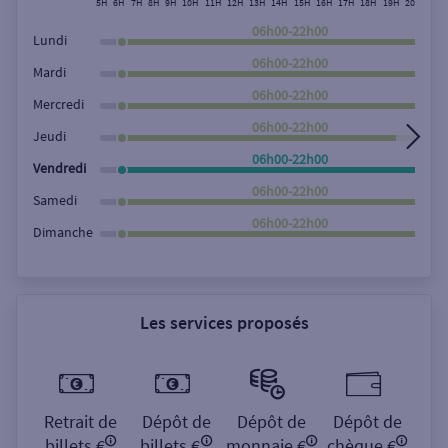
5H
6H
7H
8H
9H
10H
11H
12H
13H
14H
15H
16H
17H
18H
19H
20H
21H
Rechercher
06h00-22h00
Lundi
06h00-22h00
Mardi
06h00-22h00
Mercredi
06h00-22h00
Jeudi
06h00-22h00
Vendredi
06h00-22h00
Samedi
06h00-22h00
Dimanche
Les services proposés
Retrait de
Dépôt de
Dépôt de
Dépôt de
billets €
billets €
monnaie €
chèque €