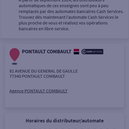
automatiques de ces enseignes sont peu à peu
Un service
remplacés par des automates bancaires Cash Services.
Trouvez dès maintenant l’automate Cash Services le
plus proche de vous et réalisez vos opérations
bancaires en libre-service.
PONTAULT COMBAULT
Autour de moi
ou
81 AVENUE DU GENERAL DE GAULLE
77340
PONTAULT COMBAULT
Ville / Code postal
Agence PONTAULT COMBAULT
Rue
Horaires du distributeur/automate