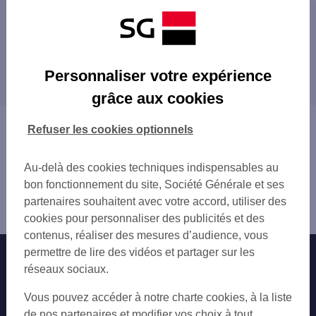
Les distributeurs/automates à proximité
PONTAULT COMBAULT 147 AV DE LA REPU
Les distributeurs/automates dans les villes à
PONTAULT GARE
Personnaliser votre expérience
proximité
PONTAULT COMBAULT 46 AV CHARLES ROU
grâce aux cookies
PONTAULT COMBAULT 1 RUE DE LA NOYER
LE PLESSIS-TRÉVISE
LE PLESSIS TREVISE
LA QUEUE-EN-BRIE
Vous êtes ici : Accueil
Refuser les cookies optionnels
ROISSY EN BRIE
ROISSY-EN-BRIE
Trouver une agence bancaire
INTERMARCHE CROISSY BEAUBOURG
LOGNES
Distributeurs/automates
ROISSY EN BRIE
Au-delà des cookies techniques indispensables au
CHENNEVIÈRES-SUR-MARNE
Seine-et-Marne
LOGNES
bon fonctionnement du site, Société Générale et ses
ORMESSON-SUR-MARNE
Pontault Combault
LOGNES IMM LE RDPT 1 RUE LOUIS DE C
partenaires souhaitent avec votre accord, utiliser des
NOISIEL
Distributeur/automate PONTAULT COMBAULT
NOISY GRAND RICHARDET
cookies pour personnaliser des publicités et des
CHAMPS-SUR-MARNE
CHAMPS MC DESCARTES
contenus, réaliser des mesures d’audience, vous
VILLIERS-SUR-MARNE
LEROY MERLIN COLLEGIE
permettre de lire des vidéos et partager sur les
Nos engagements
Nous contacter
TORCY
CHENNEVIERES S MARNE
réseaux sociaux.
OZOIR-LA-FERRIÈRE
VILLIERS SUR MARNE 18 PL DE LA GARE
Particuliers
NOISY-LE-GRAND
Autres sites SG
Vous pouvez accéder à notre charte cookies, à la liste
VILLIERS S MARNE
SUCY-EN-BRIE
Professionnels
de nos partenaires et modifier vos choix à tout