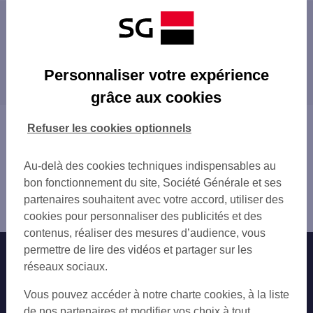
Les distributeurs/automates à proximité
PONTARLIER 5 PL ROGER SALENGRO
Les distributeurs/automates dans les villes à
MORTEAU 13 RUE PASTEUR
Personnaliser votre expérience
proximité
MORTEAU
grâce aux cookies
Vous êtes ici : Accueil
Refuser les cookies optionnels
Trouver une agence bancaire
Distributeurs/automates
Au-delà des cookies techniques indispensables au
Doubs
bon fonctionnement du site, Société Générale et ses
Pontarlier
partenaires souhaitent avec votre accord, utiliser des
Distributeur/automate PONTARLIER
cookies pour personnaliser des publicités et des
contenus, réaliser des mesures d’audience, vous
permettre de lire des vidéos et partager sur les
Nos engagements
Nous contacter
réseaux sociaux.
Particuliers
Autres sites SG
Vous pouvez accéder à notre charte cookies, à la liste
Professionnels
de nos partenaires et modifier vos choix à tout