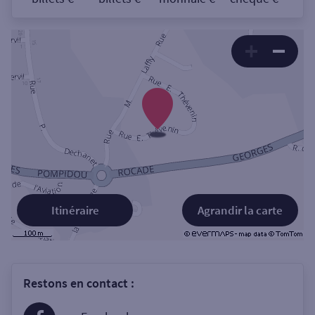
Itinéraire
Agrandir la carte
Restons en contact :