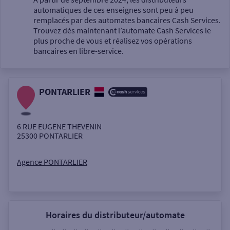
automatiques de ces enseignes sont peu à peu
Un service
remplacés par des automates bancaires Cash Services.
Trouvez dès maintenant l’automate Cash Services le
plus proche de vous et réalisez vos opérations
bancaires en libre-service.
PONTARLIER
Autour de moi
ou
6 RUE EUGENE THEVENIN
25300
PONTARLIER
Ville / Code postal
Agence PONTARLIER
Rue
Horaires du distributeur/automate