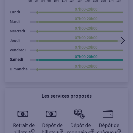
6H
7H
8H
9H
10H
11H
12H
13H
14H
15H
16H
17H
18H
19H
Rechercher
07h00-20h00
Lundi
07h00-20h00
Mardi
07h00-20h00
Mercredi
07h00-20h00
Jeudi
07h00-20h00
Vendredi
07h00-20h00
Samedi
07h00-20h00
Dimanche
Les services proposés
Retrait de
Dépôt de
Dépôt de
Dépôt de
billets €
billets €
monnaie €
chèque €