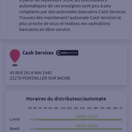
automatiques de ces enseignes sont peu à peu
Un service
remplacés par des automates bancaires Cash Services.
Trouvez dès maintenant l’automate Cash Services le
plus proche de vous et réalisez vos opérations
bancaires en libre-service.
Cash Services
Autour de moi
ou
43 RUE DU 8 MAI 1945
21270
PONTAILLER SUR SAONE
Ville / Code postal
Horaires du distributeur/automate
Rue
5H
6H
7H
8H
9H
10H
11H
12H
13H
14H
15H
16H
17H
18H
19H
20H
21H
06h00-22h30
Lundi
06h00-22h30
Mardi