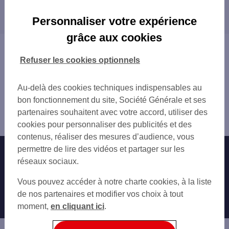
Les distributeurs/automates dans les villes à
GENLIS 4 RUE PASTEUR
proximité
GRAY
Personnaliser votre expérience
GRAY 7 QUAI MAVIA
grâce aux cookies
INTERMARCHE GRAY
Vous êtes ici : Accueil
TOTAL DIJON BROGNON
Trouver une agence bancaire
Refuser les cookies optionnels
TOTAL DIJON BROGNON
Distributeurs/automates
Côte-d'Or
Au-delà des cookies techniques indispensables au
Pontailler sur Saône
bon fonctionnement du site, Société Générale et ses
Distributeur/automate PONTAILLER SUR SAONE 43 RUE
partenaires souhaitent avec votre accord, utiliser des
DU 8 MA
cookies pour personnaliser des publicités et des
contenus, réaliser des mesures d’audience, vous
permettre de lire des vidéos et partager sur les
Nos engagements
Nous contacter
réseaux sociaux.
Particuliers
Autres sites SG
Vous pouvez accéder à notre charte cookies, à la liste
Professionnels
de nos partenaires et modifier vos choix à tout
moment,
en cliquant ici
.
Entreprises
Associations