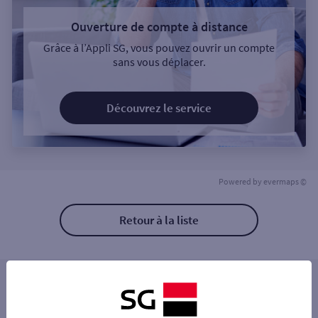
Ouverture de compte à distance
Grâce à l’Appli SG, vous pouvez ouvrir un compte
sans vous déplacer.
Découvrez le service
Powered by
evermaps ©
Retour à la liste
Les distributeurs/automates à proximité
AUXONNE 104 RUE EMILE GRUET