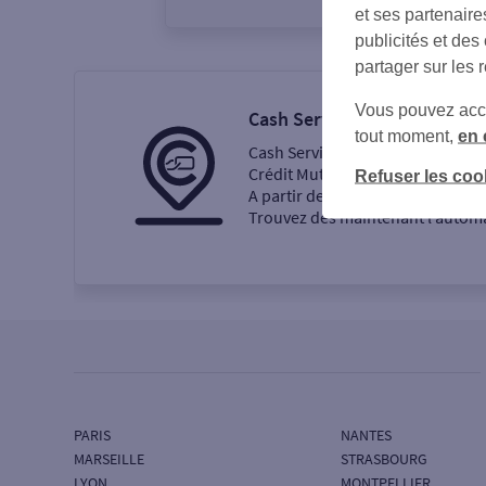
et ses partenaire
publicités et des
partager sur les 
Vous pouvez accéd
Cash Services
tout moment,
en 
Cash Services est la nouvelle ma
Crédit Mutuel et CIC.
Refuser les coo
A partir de septembre 2024, les
Trouvez dès maintenant l’automat
PARIS
NANTES
MARSEILLE
STRASBOURG
LYON
MONTPELLIER