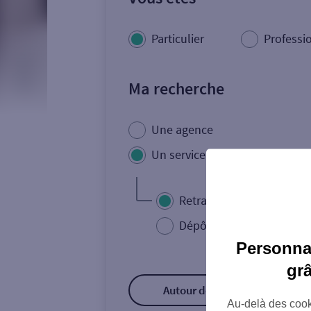
Particulier
Professi
Ma recherche
Une agence
Un service
Retrait de billets €
Dépôt de monnaie €
Personnal
gr
Autour de moi
ou
Au-delà des cook