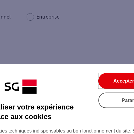
onnel
Entreprise
Accepter
Dépôt de billets €
Retrait de monnaie
Dépôt de chèque €
Para
iser votre expérience
âce aux cookies
Ville / Code postal
Rue
ies techniques indispensables au bon fonctionnement du site,