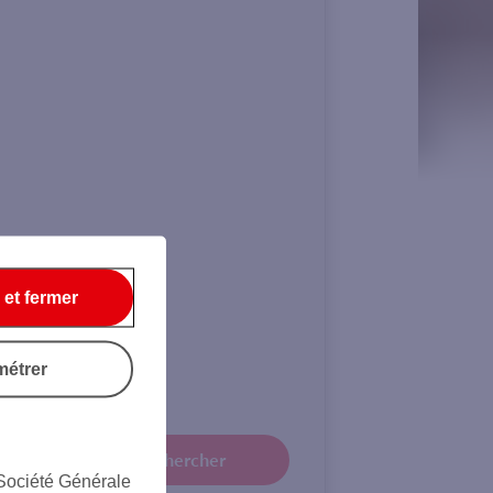
 et fermer
 €
métrer
Rechercher
 Société Générale