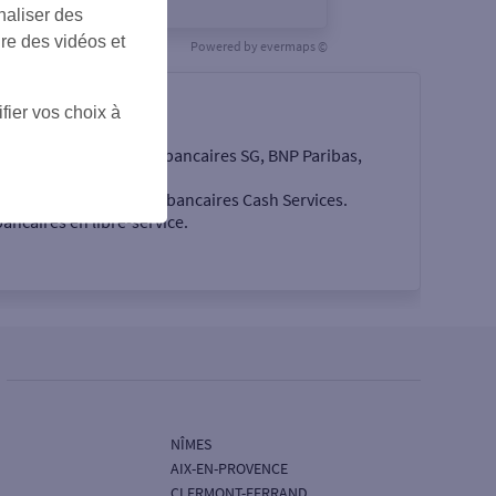
naliser des
ire des vidéos et
Powered by
evermaps ©
fier vos choix à
e les quatre enseignes bancaires SG, BNP Paribas,
cés par des automates bancaires Cash Services.
ancaires en libre-service.
NÎMES
AIX-EN-PROVENCE
CLERMONT-FERRAND