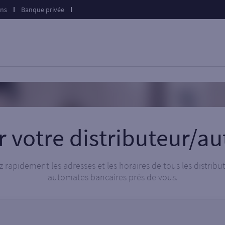
ons
Banque privée
r votre distributeur/a
 rapidement les adresses et les horaires de tous les distribu
automates bancaires près de vous.