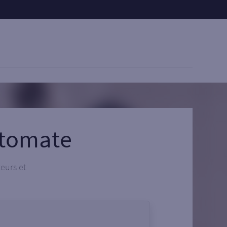
utomate
teurs et