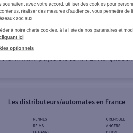
s souhaitent avec votre accord, utiliser des cookies pour person
 contenus, réaliser des mesures d’audience, vous permettre de l
réseaux sociaux.
er à notre charte cookies, à la liste de nos partenaires et modi
cliquant ici
.
rque de services des automates bancaires issue du partenariat entr
kies optionnels
 distributeurs automatiques de ces enseignes sont peu à peu rempla
e Cash Services le plus proche de vous et réalisez vos opérations b
Les distributeurs/automates en France
RENNES
GRENOBLE
REIMS
ANGERS
LE HAVRE
DIJON