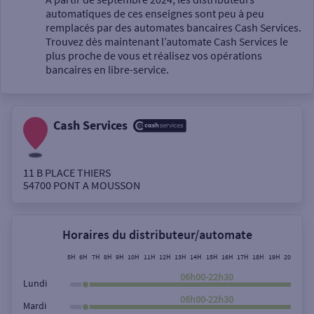
automatiques de ces enseignes sont peu à peu
Un service
remplacés par des automates bancaires Cash Services.
Trouvez dès maintenant l’automate Cash Services le
plus proche de vous et réalisez vos opérations
bancaires en libre-service.
Cash Services
Autour de moi
ou
11 B PLACE THIERS
54700
PONT A MOUSSON
Ville / Code postal
Horaires du distributeur/automate
Rue
5H
6H
7H
8H
9H
10H
11H
12H
13H
14H
15H
16H
17H
18H
19H
20H
21H
06h00-22h30
Lundi
06h00-22h30
Mardi