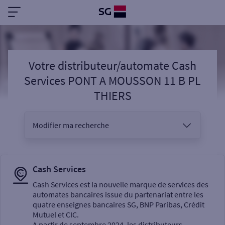
Votre distributeur/automate Cash
Services PONT A MOUSSON 11 B PL
THIERS
Modifier ma recherche
Vous êtes
Cash Services
Cash Services est la nouvelle marque de services des
automates bancaires issue du partenariat entre les
Sélectionnez votre recherche
quatre enseignes bancaires SG, BNP Paribas, Crédit
Mutuel et CIC.
A partir de septembre 2024, les distributeurs