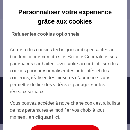
Les distributeurs/automates dans les villes à
TOTAL DE L'OBRION
proximité
DIEULOUARD 84 AV DU GAL DE GAUL
Personnaliser votre expérience
POMPEY 2 RUE DU GAL LECLERC
MARLY
grâce aux cookies
LIVERDUN 1 RUE DU TIR
Vous êtes ici : Accueil
FROUARD
Trouver une agence bancaire
Refuser les cookies optionnels
FROUARD 2 RUE DU BOIS
Distributeurs/automates
MARLY
Meurthe-et-Moselle
Au-delà des cookies techniques indispensables au
JOUY AUX ARCHES 14 ALL DES TILLEULS
Pont à Mousson
bon fonctionnement du site, Société Générale et ses
ARS SUR MOSELLE 2 RUE DE L ARGONNE
Distributeur/automate PONT A MOUSSON 11 B PL
partenaires souhaitent avec votre accord, utiliser des
CHAMPIGNEULLES 1 RUE DE NANCY
THIERS
cookies pour personnaliser des publicités et des
METZ 28 RUE DE POUILLY
contenus, réaliser des mesures d’audience, vous
permettre de lire des vidéos et partager sur les
Nos engagements
Nous contacter
réseaux sociaux.
Particuliers
Autres sites SG
Vous pouvez accéder à notre charte cookies, à la liste
Professionnels
de nos partenaires et modifier vos choix à tout
moment,
en cliquant ici
.
Entreprises
Associations