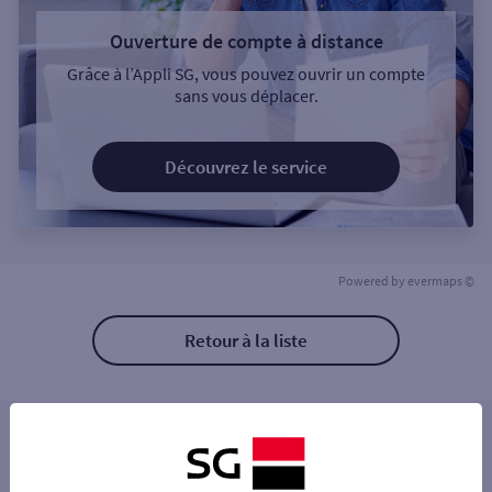
Ouverture de compte à distance
Grâce à l’Appli SG, vous pouvez ouvrir un compte
sans vous déplacer.
Découvrez le service
Powered by
evermaps ©
Retour à la liste
Les distributeurs/automates à proximité
PONT A MOUSSON 3 PL DUROC