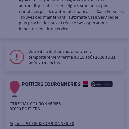
automatiques de ces enseignes sont peu à peu
Un service
remplacés par des automates bancaires Cash Services.
Trouvez dès maintenant l’automate Cash Services le
plus proche de vous et réalisez vos opérations
bancaires en libre-service.
Votre distributeur/automate sera
Autour de moi
temporairement fermé du 15 août 2026 au 31
août 2026 inclus
ou
POITIERS COURONNERIES
Ville / Code postal
CTRE CIAL COURONNERIES
Rue
86000
POITIERS
Agence POITIERS COURONNERIES