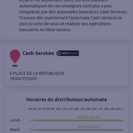
automatiques de ces enseignes sont peu à peu
Un service
remplacés par des automates bancaires Cash Services.
Trouvez dès maintenant l’automate Cash Services le
plus proche de vous et réalisez vos opérations
bancaires en libre-service.
Cash Services
Autour de moi
ou
6 PLACE DE LA REPUBLIQUE
78300
POISSY
Ville / Code postal
Horaires du distributeur/automate
Rue
4H
5H
6H
7H
8H
9H
10H
11H
12H
13H
14H
15H
16H
17H
18H
19H
20H
21H
22H
05h00-23h59
Lundi
05h00-23h59
Mardi