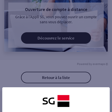
Ouverture de compte à distance
Grâce à l’Appli SG, vous pouvez ouvrir un compte
sans vous déplacer.
Découvrez le service
Powered by
evermaps ©
Retour à la liste
Les distributeurs/automates à proximité
POISSY.CENTRE