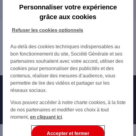
Les distributeurs/automates dans les villes à
POISSY 1 BD DE LA PAIX
Personnaliser votre expérience
proximité
POISSY ROBESPIERRE
grâce aux cookies
POISSY BEAUREGARD
CARRIÈRES-SOUS-POISSY
CARRIERES SOUS POISSY
ACHÈRES
Vous êtes ici : Accueil
Refuser les cookies optionnels
CARREFOUR CHAMBOURCY
SAINT-GERMAIN-EN-LAYE
Trouver une agence bancaire
CHAMBOURCY
LE PECQ
Distributeurs/automates
VILLENNES SUR SEINE
Au-delà des cookies techniques indispensables au
CHANTELOUP-LES-VIGNES
Yvelines
ACHERES
bon fonctionnement du site, Société Générale et ses
ANDRÉSY
Poissy
ST GERMAIN-LAYE B AIR
partenaires souhaitent avec votre accord, utiliser des
TRIEL-SUR-SEINE
Distributeur/automate POISSY 6 PL DE LA REPUBLIQUE
ST GERMAIN EN LAYE 64 RUE DE POISSY
cookies pour personnaliser des publicités et des
MARLY-LE-ROI
SAINT GERMAIN LAYE ARCADES
contenus, réaliser des mesures d’audience, vous
LE VÉSINET
ST GERMAIN EN LAYE 1 RUE DE LA REPU
permettre de lire des vidéos et partager sur les
Nos engagements
Nous contacter
MAISONS-LAFFITTE
KIOSQUE FORAIN MOBILE 3
réseaux sociaux.
CONFLANS-SAINTE-HONORINE
KIOSQUE FORAIN MOBILE 5
Particuliers
MONTESSON
Autres sites SG
Vous pouvez accéder à notre charte cookies, à la liste
KIOSQUE FORAIN MOBILE 9
VERNEUIL-SUR-SEINE
Professionnels
de nos partenaires et modifier vos choix à tout
SAINT GERMAIN EN LAYE
JOUY-LE-MOUTIER
moment,
en cliquant ici
.
ORGEVAL 2 RUE DE LA CHAPELLE
Entreprises
CROISSY-SUR-SEINE
MAREIL MARLY
CHATOU
Associations
Accepter et fermer
SARTROUVILLE