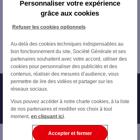
Les distributeurs/automates en France
Personnaliser votre expérience
PARIS
grâce aux cookies
Tous nos distributeurs/automates en France
MARSEILLE
LYON
Refuser les cookies optionnels
Trouver Votre agence SG
TOULOUSE
NICE
Au-delà des cookies techniques indispensables au
Vous êtes ici : Accueil
NANTES
bon fonctionnement du site, Société Générale et ses
Trouver une agence bancaire
STRASBOURG
partenaires souhaitent avec votre accord, utiliser des
Distributeurs/automates
MONTPELLIER
cookies pour personnaliser des publicités et des
BORDEAUX
contenus, réaliser des mesures d’audience, vous
LILLE
permettre de lire des vidéos et partager sur les
Nos engagements
Nous contacter
RENNES
réseaux sociaux.
REIMS
Particuliers
Autres sites SG
Vous pouvez accéder à notre charte cookies, à la liste
LE HAVRE
Professionnels
de nos partenaires et modifier vos choix à tout
SAINT-ETIENNE
moment,
TOULON
en cliquant ici
.
Entreprises
GRENOBLE
Associations
ANGERS
Accepter et fermer
DIJON