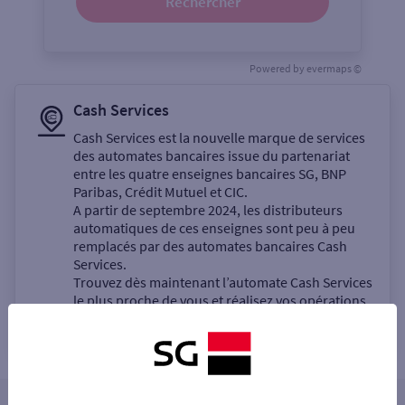
Rechercher
Powered by
evermaps ©
Cash Services
Cash Services est la nouvelle marque de services
des automates bancaires issue du partenariat
entre les quatre enseignes bancaires SG, BNP
Paribas, Crédit Mutuel et CIC.
A partir de septembre 2024, les distributeurs
automatiques de ces enseignes sont peu à peu
remplacés par des automates bancaires Cash
Services.
Trouvez dès maintenant l’automate Cash Services
le plus proche de vous et réalisez vos opérations
bancaires en libre-service.