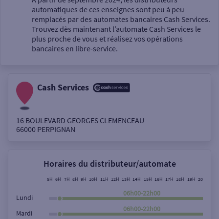
automatiques de ces enseignes sont peu à peu
Un service
remplacés par des automates bancaires Cash Services.
Trouvez dès maintenant l’automate Cash Services le
plus proche de vous et réalisez vos opérations
bancaires en libre-service.
Cash Services
Autour de moi
ou
16 BOULEVARD GEORGES CLEMENCEAU
66000
PERPIGNAN
Ville / Code postal
Horaires du distributeur/automate
Rue
5H
6H
7H
8H
9H
10H
11H
12H
13H
14H
15H
16H
17H
18H
19H
20H
21H
06h00-22h00
Lundi
06h00-22h00
Mardi