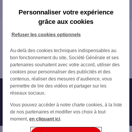
Les distributeurs/automates dans les villes à
GARE SNCF PERPIGNAN
proximité
PERPIGNAN 158 AV GEORGES GUYNEMER
Personnaliser votre expérience
PERPIGNAN ARCADES
SAINT-ESTÈVE
grâce aux cookies
PERPIGNAN BARDOU JOB
CANET-EN-ROUSSILLON
Vous êtes ici : Accueil
PERPIGNAN 230 AV VICTOR DALBIEZ
SAINT-CYPRIEN
Trouver une agence bancaire
Refuser les cookies optionnels
CABESTANY
ARGELÈS-SUR-MER
Distributeurs/automates
CABESTANY 4 RUE AMBROISE CROIZAT
Pyrénées-Orientales
Au-delà des cookies techniques indispensables au
ST ESTEVE 17 AV DE LA MIRANDE
Perpignan
bon fonctionnement du site, Société Générale et ses
PERPIGNAN 1116 CHEMIN DE LA FAUCEIL
Distributeur/automate PERPIGNAN 16 BD GEORGES
partenaires souhaitent avec votre accord, utiliser des
ST ESTEVE 18 AV DU GAL DE GAUL
CLEMENC
cookies pour personnaliser des publicités et des
SAINT ESTEVE
contenus, réaliser des mesures d’audience, vous
CABESTANY 1 CHEM DE SAINT GAUDERIQU
permettre de lire des vidéos et partager sur les
Nos engagements
Nous contacter
CABESTANY AV DU 19 MARS
réseaux sociaux.
CANOHES CCAL INTERMARCHE MAS GAFFAR
Particuliers
RIVESALTES 9 AV GAMBETTA
Autres sites SG
Vous pouvez accéder à notre charte cookies, à la liste
STE MARIE LA MER
Professionnels
de nos partenaires et modifier vos choix à tout
CANET EN ROUSSILLON RUE MARCO POLO
moment,
en cliquant ici
.
Entreprises
CANET EN ROUSSILLON
Associations