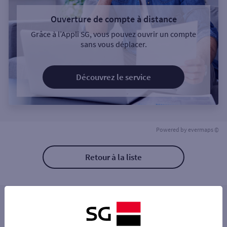
Ouverture de compte à distance
Grâce à l’Appli SG, vous pouvez ouvrir un compte
sans vous déplacer.
Découvrez le service
Powered by
evermaps ©
Retour à la liste
Les distributeurs/automates à proximité
PERPIGNAN