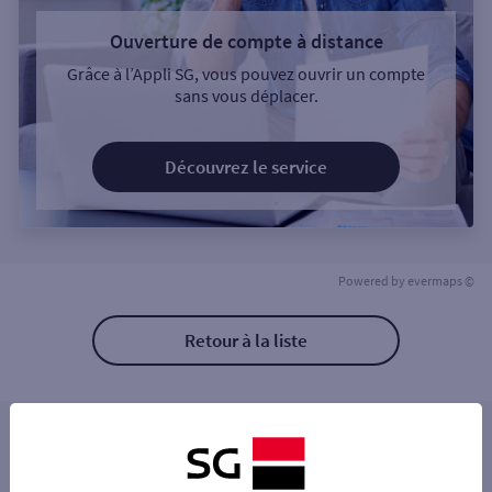
Ouverture de compte à distance
Grâce à l’Appli SG, vous pouvez ouvrir un compte
sans vous déplacer.
Découvrez le service
Powered by
evermaps ©
Retour à la liste
Les distributeurs/automates à proximité
PERONNE LOUIS DAUDRE