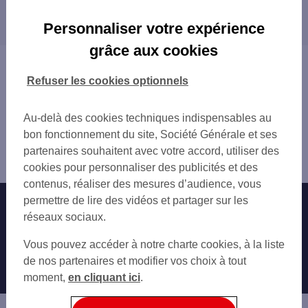
Les distributeurs/automates dans les villes à
NESLE
proximité
BAPAUME 23 PL FAIDHERBE
Personnaliser votre expérience
ROSIERES EN SANTERRE
grâce aux cookies
Vous êtes ici : Accueil
Trouver une agence bancaire
Refuser les cookies optionnels
Distributeurs/automates
Somme
Au-delà des cookies techniques indispensables au
Péronne
bon fonctionnement du site, Société Générale et ses
Distributeur/automate PERONNE 18 PL DU CDT LOUIS
partenaires souhaitent avec votre accord, utiliser des
DAUDRE
cookies pour personnaliser des publicités et des
contenus, réaliser des mesures d’audience, vous
permettre de lire des vidéos et partager sur les
Nos engagements
Nous contacter
réseaux sociaux.
Particuliers
Autres sites SG
Vous pouvez accéder à notre charte cookies, à la liste
Professionnels
de nos partenaires et modifier vos choix à tout
moment,
en cliquant ici
.
Entreprises
Associations