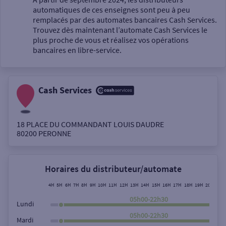
automatiques de ces enseignes sont peu à peu
Un service
remplacés par des automates bancaires Cash Services.
Trouvez dès maintenant l’automate Cash Services le
plus proche de vous et réalisez vos opérations
bancaires en libre-service.
Cash Services
Autour de moi
ou
18 PLACE DU COMMANDANT LOUIS DAUDRE
80200
PERONNE
Ville / Code postal
Horaires du distributeur/automate
Rue
4H
5H
6H
7H
8H
9H
10H
11H
12H
13H
14H
15H
16H
17H
18H
19H
20H
21H
05h00-22h30
Lundi
05h00-22h30
Mardi