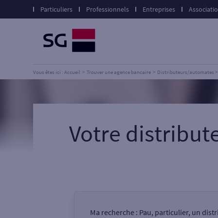
Particuliers
Professionnels
Entreprises
Associati
Vous êtes ici : Accueil
Trouver une agence bancaire
Distributeurs/automates
Votre distribu
Ma recherche :
Pau, particulier, un dis