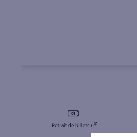
Autour de moi
ou
Retrait de billets €