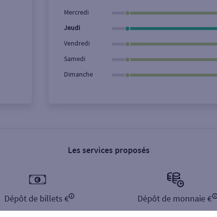
Ville / Code postal
Rue
Mercredi
Jeudi
Vendredi
Samedi
Dimanche
Les services proposés
Dépôt de billets €
Dépôt de monnaie €