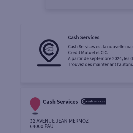
Vous êtes
Particulier
Professi
Cash Services
Cash Services est la nouvelle ma
Ma recherche
Crédit Mutuel et CIC.
A partir de septembre 2024, les
Trouvez dès maintenant l’automat
Une agence
Un service
Retrait de billets €
Cash Services
Dépôt de monnaie €
32 AVENUE JEAN MERMOZ
64000
PAU