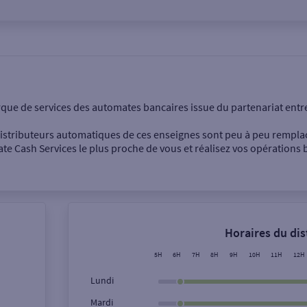
onnel
Entreprise
rque de services des automates bancaires issue du partenariat entr
 distributeurs automatiques de ces enseignes sont peu à peu rempla
e Cash Services le plus proche de vous et réalisez vos opérations b
Dépôt de billets €
Retrait de monnaie
Horaires du di
Dépôt de chèque €
5H
6H
7H
8H
9H
10H
11H
12H
Lundi
Mardi