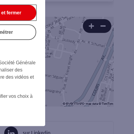
 et fermer
métrer
 Société Générale
naliser des
ire des vidéos et
fier vos choix à
sur Linkedin