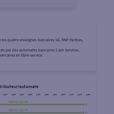
e les quatre enseignes bancaires SG, BNP Paribas,
cés par des automates bancaires Cash Services.
ancaires en libre-service.
 €
stributeur/automate
13H
14H
15H
16H
17H
18H
19H
20H
21H
22H
23H
06h00-22h30
06h00-22h30