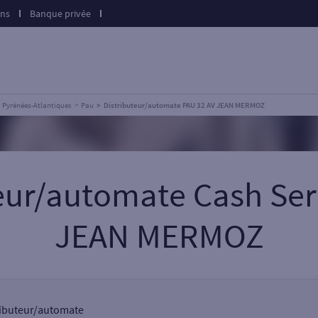
ons
Banque privée
Pyrénées-Atlantiques
Pau
Distributeur/automate PAU 32 AV JEAN MERMOZ
teur/automate Cash Ser
JEAN MERMOZ
tributeur/automate