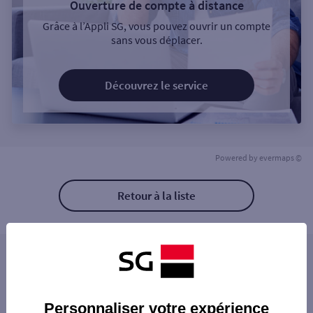
Ouverture de compte à distance
Grâce à l’Appli SG, vous pouvez ouvrir un compte
sans vous déplacer.
Découvrez le service
Powered by
evermaps ©
Retour à la liste
Les distributeurs/automates à proximité
ELS PARIS CAMPO FORMIO
Les distributeurs/automates dans les villes à
PARIS 50 BD ST MARCEL
Personnaliser votre expérience