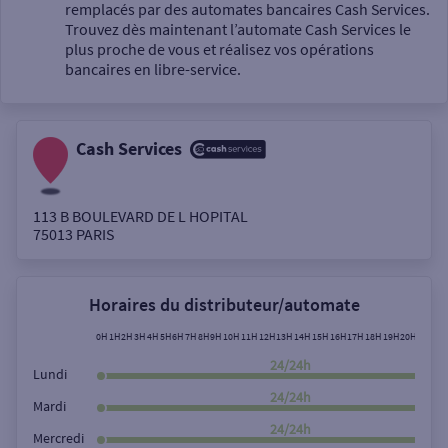
Un service
remplacés par des automates bancaires Cash Services.
Trouvez dès maintenant l’automate Cash Services le
plus proche de vous et réalisez vos opérations
bancaires en libre-service.
Cash Services
Autour de moi
ou
113 B BOULEVARD DE L HOPITAL
75013
PARIS
Ville / Code postal
Horaires du distributeur/automate
Rue
0H
1H
2H
3H
4H
5H
6H
7H
8H
9H
10H
11H
12H
13H
14H
15H
16H
17H
18H
19H
20H
21H
22
24/24h
Lundi
24/24h
Mardi
Rechercher
24/24h
Mercredi