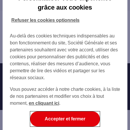
proximité
PARIS 68 B AV DES GOBELINS
grâce aux cookies
PARIS GOBELINS
GENTILLY
PARIS 2 BIS AV DES GOBELINS
LE KREMLIN-BICÊTRE
Vous êtes ici : Accueil
Refuser les cookies optionnels
PARIS JEANNE D ARC
PARIS
Trouver une agence bancaire
PARIS MONGE
IVRY-SUR-SEINE
Distributeurs/automates
GARE SNCF AUSTERLITZ
Au-delà des cookies techniques indispensables au
MONTROUGE
Paris
PARIS LUTECE
bon fonctionnement du site, Société Générale et ses
ARCUEIL
Paris 13ème
PARIS MONGE PRO
partenaires souhaitent avec votre accord, utiliser des
CHARENTON-LE-PONT
Distributeur/automate PARIS CAMPO FORMIO
PARIS 59 AV D ITALIE
cookies pour personnaliser des publicités et des
SAINT-MANDÉ
PARIS 101 BD AUGUSTE BLANQUI
contenus, réaliser des mesures d’audience, vous
VILLEJUIF
PARIS 67-69 RUE DE TOLBIAC
permettre de lire des vidéos et partager sur les
Nos engagements
Nous contacter
CACHAN
PARIS PATAY
réseaux sociaux.
BAGNEUX
PARIS TOLBIAC
Particuliers
VINCENNES
Autres sites SG
Vous pouvez accéder à notre charte cookies, à la liste
PARIS GLACIERE
BAGNOLET
Professionnels
de nos partenaires et modifier vos choix à tout
PARIS 23 BD DIDEROT 2 RUE EMILE GIL
VANVES
moment,
en cliquant ici
.
PARIS GAY LUSSAC
Entreprises
VITRY-SUR-SEINE
PARIS DIDEROT
MALAKOFF
Associations
Accepter et fermer
MONTREUIL
Banque privée
ALFORTVILLE