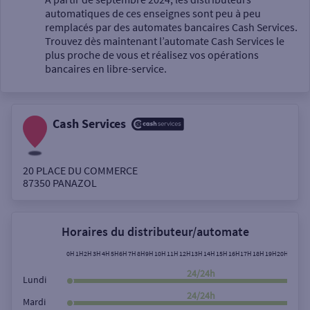
automatiques de ces enseignes sont peu à peu
Un service
remplacés par des automates bancaires Cash Services.
Trouvez dès maintenant l’automate Cash Services le
plus proche de vous et réalisez vos opérations
bancaires en libre-service.
Cash Services
Autour de moi
ou
20 PLACE DU COMMERCE
87350
PANAZOL
Ville / Code postal
Horaires du distributeur/automate
Rue
0H
1H
2H
3H
4H
5H
6H
7H
8H
9H
10H
11H
12H
13H
14H
15H
16H
17H
18H
19H
20H
21H
22
24/24h
Lundi
24/24h
Mardi