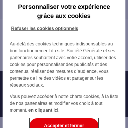
Les distributeurs/automates dans les villes à
LIMOGES 80 AV MAL D LATTRE DE TASSI
Personnaliser votre expérience
proximité
GARE SNCF LIMOGES
grâce aux cookies
LIMOGES CLINIQUE CHENIEU
LIMOGES
CLINIQUE CHENIEUX
Vous êtes ici : Accueil
Refuser les cookies optionnels
LIMOGES 13 PL JOURDAN
Trouver une agence bancaire
LE PALAIS SUR VIENNE 7 RUE PASTEUR
Distributeurs/automates
LIMOGES LES BANCS
Au-delà des cookies techniques indispensables au
Haute-Vienne
LIMOGES LES BANCS
bon fonctionnement du site, Société Générale et ses
Panazol
LIMOGES TURGOT
partenaires souhaitent avec votre accord, utiliser des
Distributeur/automate PANAZOL 20 PL DU COMMERCE
LIMOGES 2 RUE BERNARD LATHIERE
cookies pour personnaliser des publicités et des
LIMOGES 31 PL DES CARMES
contenus, réaliser des mesures d’audience, vous
LIMOGES AURENCE
permettre de lire des vidéos et partager sur les
Nos engagements
Nous contacter
LIMOGES 26 AV MARTIN LUTHER KING
réseaux sociaux.
COUZEIX 91 AV DE LIMOGES
Particuliers
Autres sites SG
Vous pouvez accéder à notre charte cookies, à la liste
LIMOGES ROUSSILLON
Professionnels
de nos partenaires et modifier vos choix à tout
RILHAC RANCON 1 RUE JEAN MONNET
moment,
en cliquant ici
.
COUZEIX
Entreprises
BEAUNE LES MINES
Associations
Accepter et fermer