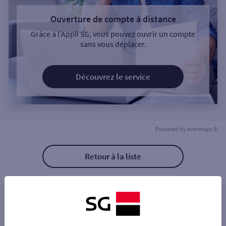
Ouverture de compte à distance
Grâce à l’Appli SG, vous pouvez ouvrir un compte
sans vous déplacer.
Découvrez le service
Powered by
evermaps ©
Retour à la liste
Les distributeurs/automates à proximité
PANAZOL