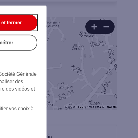
 et fermer
métrer
 Société Générale
naliser des
ire des vidéos et
fier vos choix à
sur Linkedin