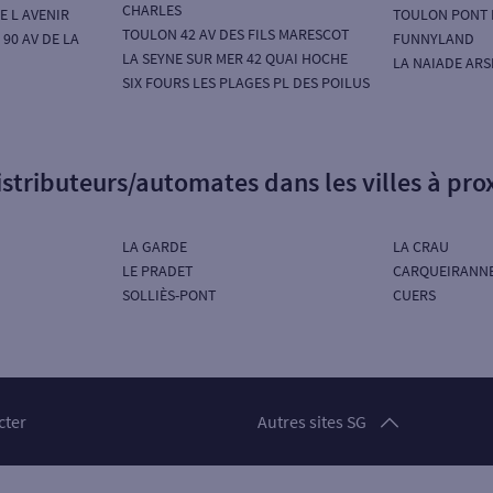
CHARLES
E L AVENIR
TOULON PONT 
TOULON 42 AV DES FILS MARESCOT
 90 AV DE LA
FUNNYLAND
LA SEYNE SUR MER 42 QUAI HOCHE
LA NAIADE AR
SIX FOURS LES PLAGES PL DES POILUS
istributeurs/automates dans les villes à pro
LA GARDE
LA CRAU
LE PRADET
CARQUEIRANN
SOLLIÈS-PONT
CUERS
Particuliers
cter
Autres sites SG
Professionnels
Entreprises