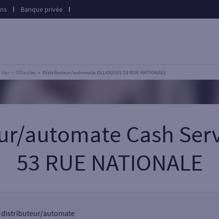
ons
Banque privée
Var
Ollioules
Distributeur/automate OLLIOULES 53 RUE NATIONALE
eur/automate Cash Ser
53 RUE NATIONALE
un distributeur/automate