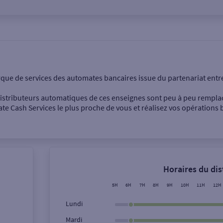
onnel
Entreprise
rque de services des automates bancaires issue du partenariat entr
 distributeurs automatiques de ces enseignes sont peu à peu rempla
e Cash Services le plus proche de vous et réalisez vos opérations b
Dépôt de billets €
Retrait de monnaie
Horaires du di
Dépôt de chèque €
5H
6H
7H
8H
9H
10H
11H
12H
Lundi
Mardi