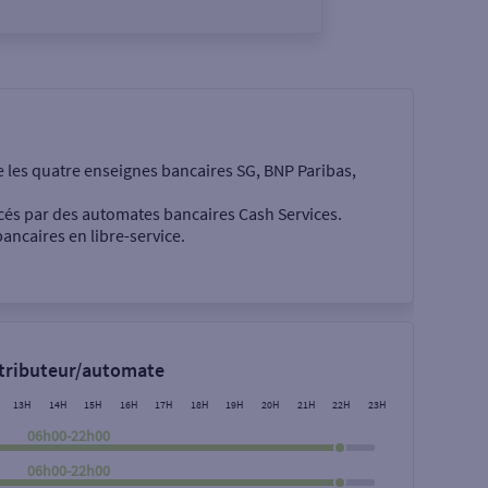
e les quatre enseignes bancaires SG, BNP Paribas,
cés par des automates bancaires Cash Services.
ancaires en libre-service.
 €
stributeur/automate
13H
14H
15H
16H
17H
18H
19H
20H
21H
22H
23H
06h00-22h00
06h00-22h00