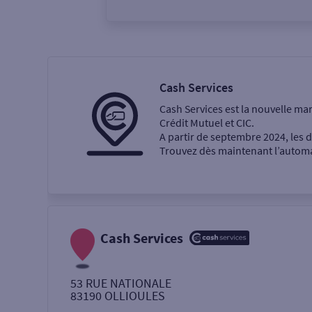
Vous êtes
Particulier
Professi
Cash Services
Cash Services est la nouvelle ma
Ma recherche
Crédit Mutuel et CIC.
A partir de septembre 2024, les
Trouvez dès maintenant l’automat
Une agence
Un service
Retrait de billets €
Cash Services
Dépôt de monnaie €
53 RUE NATIONALE
83190
OLLIOULES