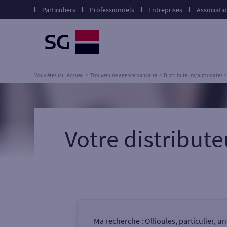
Particuliers
Professionnels
Entreprises
Associati
Vous êtes ici : Accueil
Trouver une agence bancaire
Distributeurs/automates
Votre distribut
Ma recherche :
Ollioules, particulier, 