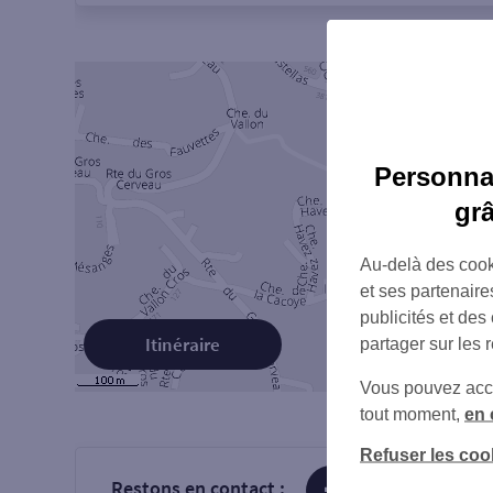
Personnal
gr
Au-delà des cook
et ses partenaire
publicités et des
Itinéraire
partager sur les 
Vous pouvez accéd
tout moment,
en 
Refuser les coo
Restons en contact :
sur Facebook