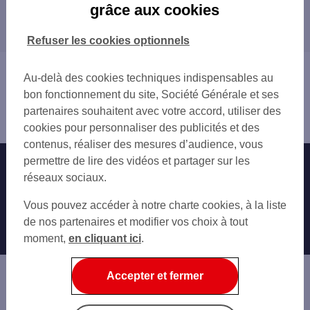
grâce aux cookies
Les distributeurs/automates dans les
départements limitrophes
Refuser les cookies optionnels
Vous êtes ici : Accueil
Au-delà des cookies techniques indispensables au
Trouver une agence bancaire
bon fonctionnement du site, Société Générale et ses
Distributeurs/automates
partenaires souhaitent avec votre accord, utiliser des
Nouvelle-Calédonie
cookies pour personnaliser des publicités et des
contenus, réaliser des mesures d’audience, vous
permettre de lire des vidéos et partager sur les
Nos engagements
Nous contacter
réseaux sociaux.
Particuliers
Autres sites SG
Vous pouvez accéder à notre charte cookies, à la liste
Professionnels
de nos partenaires et modifier vos choix à tout
moment,
en cliquant ici
.
Entreprises
Associations
Accepter et fermer
Banque privée